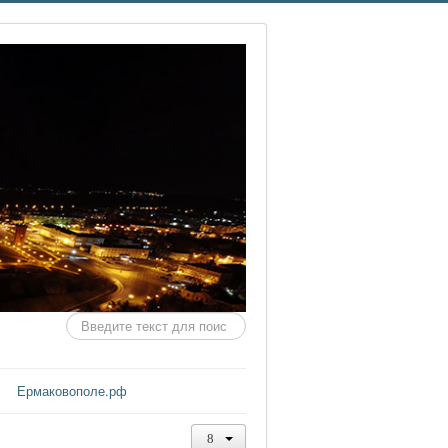
Искать...
Ермаковополе.рф