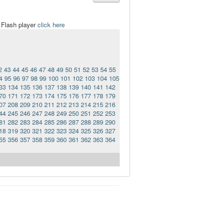
t Flash player
click here
2
43
44
45
46
47
48
49
50
51
52
53
54
55
4
95
96
97
98
99
100
101
102
103
104
105
33
134
135
136
137
138
139
140
141
142
70
171
172
173
174
175
176
177
178
179
07
208
209
210
211
212
213
214
215
216
44
245
246
247
248
249
250
251
252
253
81
282
283
284
285
286
287
288
289
290
18
319
320
321
322
323
324
325
326
327
55
356
357
358
359
360
361
362
363
364