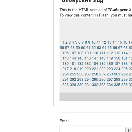
This is the HTML version of
"Сибирский 
To view this content in Flash, you must h
1
2
3
4
5
6
7
8
9
10
11
12
13
14
15
16
1
56
57
58
59
60
61
62
63
64
65
66
67
68
6
106
107
108
109
110
111
112
113
114
1
143
144
145
146
147
148
149
150
151
1
180
181
182
183
184
185
186
187
188
1
217
218
219
220
221
222
223
224
225
2
254
255
256
257
258
259
260
261
262
2
291
292
293
294
295
296
297
298
299
3
328
329
330
331
332
333
334
335
336
3
Email
П