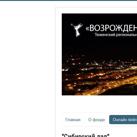
Главная
О фонде
Онлайн библ
"Сибирский лад"