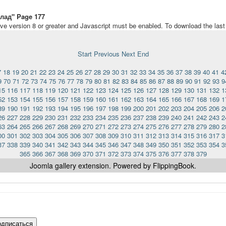
лад" Page 177
ave version 8 or greater and Javascript must be enabled. To download the las
Start
Previous
Next
End
7
18
19
20
21
22
23
24
25
26
27
28
29
30
31
32
33
34
35
36
37
38
39
40
41
4
9
70
71
72
73
74
75
76
77
78
79
80
81
82
83
84
85
86
87
88
89
90
91
92
93
9
15
116
117
118
119
120
121
122
123
124
125
126
127
128
129
130
131
132
1
52
153
154
155
156
157
158
159
160
161
162
163
164
165
166
167
168
169
1
89
190
191
192
193
194
195
196
197
198
199
200
201
202
203
204
205
206
2
26
227
228
229
230
231
232
233
234
235
236
237
238
239
240
241
242
243
2
63
264
265
266
267
268
269
270
271
272
273
274
275
276
277
278
279
280
2
00
301
302
303
304
305
306
307
308
309
310
311
312
313
314
315
316
317
3
37
338
339
340
341
342
343
344
345
346
347
348
349
350
351
352
353
354
3
365
366
367
368
369
370
371
372
373
374
375
376
377
378
379
Joomla gallery
extension. Powered by FlippingBook.
одписаться