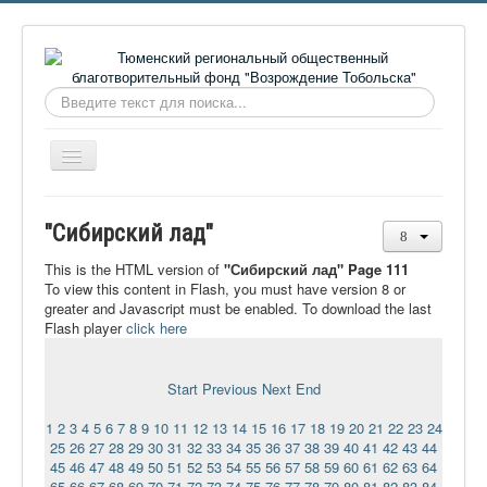
Искать...
Включить/
выключить
навигацию
Главная
"Сибирский лад"
О фонде
This is the HTML version of
"Сибирский лад" Page 111
Онлайн библиотека
To view this content in Flash, you must have version 8 or
greater and Javascript must be enabled. To download the last
Видеоматериалы
Flash player
click here
Контакты
Start
Previous
Next
End
Сайт проекта Достоевский
1
2
3
4
5
6
7
8
9
10
11
12
13
14
15
16
17
18
19
20
21
22
23
24
Ермаковополе.рф
25
26
27
28
29
30
31
32
33
34
35
36
37
38
39
40
41
42
43
44
45
46
47
48
49
50
51
52
53
54
55
56
57
58
59
60
61
62
63
64
65
66
67
68
69
70
71
72
73
74
75
76
77
78
79
80
81
82
83
84