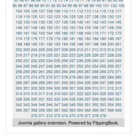
85
86
87
88
89
90
91
92
93
94
95
96
97
98
99
100
101
102
103
104
105
106
107
108
109
110
111
112
113
114
115
116
117
118
119
120
121
122
123
124
125
126
127
128
129
130
131
132
133
134
135
136
137
138
139
140
141
142
143
144
145
146
147
148
149
150
151
152
153
154
155
156
157
158
159
160
161
162
163
164
165
166
167
168
169
170
171
172
173
174
175
176
177
178
179
180
181
182
183
184
185
186
187
188
189
190
191
192
193
194
195
196
197
198
199
200
201
202
203
204
205
206
207
208
209
210
211
212
213
214
215
216
217
218
219
220
221
222
223
224
225
226
227
228
229
230
231
232
233
234
235
236
237
238
239
240
241
242
243
244
245
246
247
248
249
250
251
252
253
254
255
256
257
258
259
260
261
262
263
264
265
266
267
268
269
270
271
272
273
274
275
276
277
278
279
280
281
282
283
284
285
286
287
288
289
290
291
292
293
294
295
296
297
298
299
300
301
302
303
304
305
306
307
308
309
310
311
312
313
314
315
316
317
318
319
320
321
322
323
324
325
326
327
328
329
330
331
332
333
334
335
336
337
338
339
340
341
342
343
344
345
346
347
348
349
350
351
352
353
354
355
356
357
358
359
360
361
362
363
364
365
366
367
368
369
370
371
372
373
374
375
376
377
378
379
Joomla gallery
extension. Powered by FlippingBook.