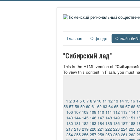
Главная
О фонде
Онлайн библ
"Сибирский лад"
This is the HTML version of
"Сибирский 
To view this content in Flash, you must h
1
2
3
4
5
6
7
8
9
10
11
12
13
14
15
16
1
56
57
58
59
60
61
62
63
64
65
66
67
68
6
106
107
108
109
110
111
112
113
114
1
143
144
145
146
147
148
149
150
151
1
180
181
182
183
184
185
186
187
188
1
217
218
219
220
221
222
223
224
225
2
254
255
256
257
258
259
260
261
262
2