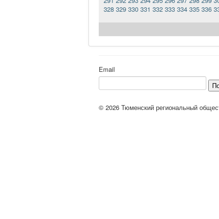
291
292
293
294
295
296
297
298
299
3
328
329
330
331
332
333
334
335
336
3
Email
П
© 2026 Тюменский региональный общес