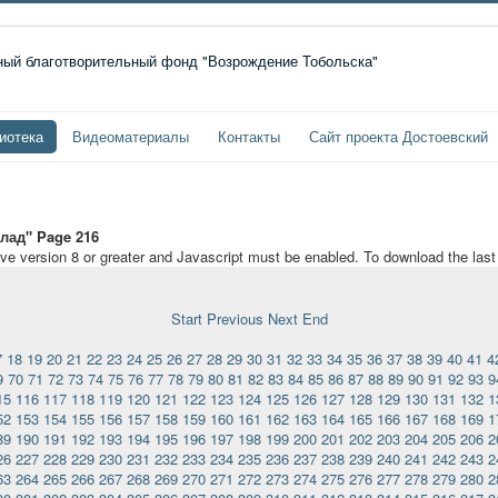
иотека
Видеоматериалы
Контакты
Сайт проекта Достоевский
лад" Page 216
ave version 8 or greater and Javascript must be enabled. To download the las
Start
Previous
Next
End
7
18
19
20
21
22
23
24
25
26
27
28
29
30
31
32
33
34
35
36
37
38
39
40
41
4
9
70
71
72
73
74
75
76
77
78
79
80
81
82
83
84
85
86
87
88
89
90
91
92
93
9
15
116
117
118
119
120
121
122
123
124
125
126
127
128
129
130
131
132
1
52
153
154
155
156
157
158
159
160
161
162
163
164
165
166
167
168
169
1
89
190
191
192
193
194
195
196
197
198
199
200
201
202
203
204
205
206
2
26
227
228
229
230
231
232
233
234
235
236
237
238
239
240
241
242
243
2
63
264
265
266
267
268
269
270
271
272
273
274
275
276
277
278
279
280
2