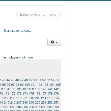
Искать...
Ермаковополе.рф
t Flash player
click here
2
43
44
45
46
47
48
49
50
51
52
53
54
55
4
95
96
97
98
99
100
101
102
103
104
105
33
134
135
136
137
138
139
140
141
142
70
171
172
173
174
175
176
177
178
179
07
208
209
210
211
212
213
214
215
216
44
245
246
247
248
249
250
251
252
253
81
282
283
284
285
286
287
288
289
290