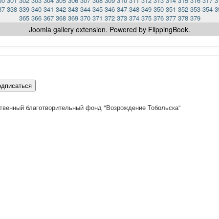
00
301
302
303
304
305
306
307
308
309
310
311
312
313
314
315
316
317
3
37
338
339
340
341
342
343
344
345
346
347
348
349
350
351
352
353
354
3
365
366
367
368
369
370
371
372
373
374
375
376
377
378
379
Joomla gallery
extension. Powered by FlippingBook.
одписаться
твенный благотворительный фонд "Возрождение Тобольска"