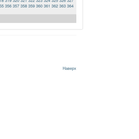
18
319
320
321
322
323
324
325
326
327
55
356
357
358
359
360
361
362
363
364
Наверх