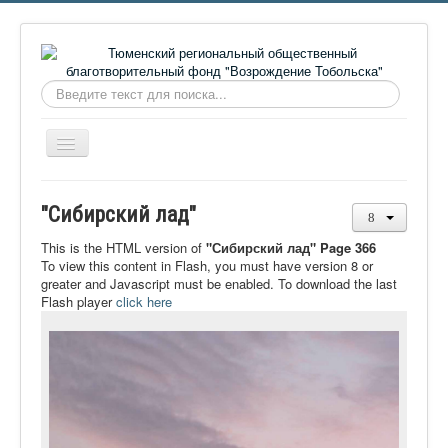
Искать...
Включить/
выключить
навигацию
Главная
"Сибирский лад"
О фонде
This is the HTML version of
"Сибирский лад" Page 366
Онлайн библиотека
To view this content in Flash, you must have version 8 or
greater and Javascript must be enabled. To download the last
Видеоматериалы
Flash player
click here
Контакты
Сайт проекта Достоевский
Ермаковополе.рф