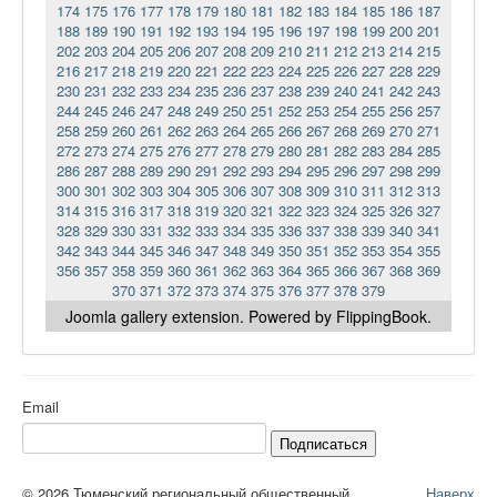
174
175
176
177
178
179
180
181
182
183
184
185
186
187
188
189
190
191
192
193
194
195
196
197
198
199
200
201
202
203
204
205
206
207
208
209
210
211
212
213
214
215
216
217
218
219
220
221
222
223
224
225
226
227
228
229
230
231
232
233
234
235
236
237
238
239
240
241
242
243
244
245
246
247
248
249
250
251
252
253
254
255
256
257
258
259
260
261
262
263
264
265
266
267
268
269
270
271
272
273
274
275
276
277
278
279
280
281
282
283
284
285
286
287
288
289
290
291
292
293
294
295
296
297
298
299
300
301
302
303
304
305
306
307
308
309
310
311
312
313
314
315
316
317
318
319
320
321
322
323
324
325
326
327
328
329
330
331
332
333
334
335
336
337
338
339
340
341
342
343
344
345
346
347
348
349
350
351
352
353
354
355
356
357
358
359
360
361
362
363
364
365
366
367
368
369
370
371
372
373
374
375
376
377
378
379
Joomla gallery
extension. Powered by FlippingBook.
Email
Подписаться
© 2026 Тюменский региональный общественный
Наверх