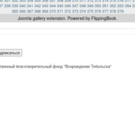
00
301
302
303
304
305
306
307
308
309
310
311
312
313
314
315
316
317
3
37
338
339
340
341
342
343
344
345
346
347
348
349
350
351
352
353
354
3
365
366
367
368
369
370
371
372
373
374
375
376
377
378
379
Joomla gallery
extension. Powered by FlippingBook.
одписаться
твенный благотворительный фонд "Возрождение Тобольска"