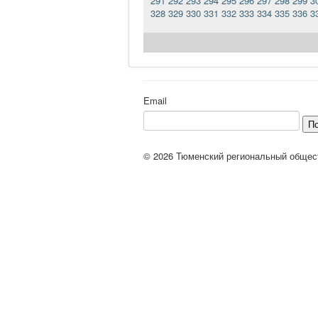
291
292
293
294
295
296
297
298
299
3
328
329
330
331
332
333
334
335
336
3
Email
П
© 2026 Тюменский региональный общес