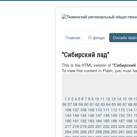
Главная
О фонде
Онлайн библ
"Сибирский лад"
This is the HTML version of
"Сибирский 
To view this content in Flash, you must h
1
2
3
4
5
6
7
8
9
10
11
12
13
14
15
16
1
56
57
58
59
60
61
62
63
64
65
66
67
68
6
106
107
108
109
110
111
112
113
114
1
143
144
145
146
147
148
149
150
151
1
180
181
182
183
184
185
186
187
188
1
217
218
219
220
221
222
223
224
225
2
254
255
256
257
258
259
260
261
262
2