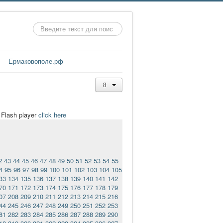
Искать...
Ермаковополе.рф
t Flash player
click here
2
43
44
45
46
47
48
49
50
51
52
53
54
55
4
95
96
97
98
99
100
101
102
103
104
105
33
134
135
136
137
138
139
140
141
142
70
171
172
173
174
175
176
177
178
179
07
208
209
210
211
212
213
214
215
216
44
245
246
247
248
249
250
251
252
253
81
282
283
284
285
286
287
288
289
290