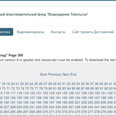
иотека
Видеоматериалы
Контакты
Сайт проекта Достоевский
лад" Page 300
ave version 8 or greater and Javascript must be enabled. To download the las
Start
Previous
Next
End
7
18
19
20
21
22
23
24
25
26
27
28
29
30
31
32
33
34
35
36
37
38
39
40
41
4
9
70
71
72
73
74
75
76
77
78
79
80
81
82
83
84
85
86
87
88
89
90
91
92
93
9
15
116
117
118
119
120
121
122
123
124
125
126
127
128
129
130
131
132
1
52
153
154
155
156
157
158
159
160
161
162
163
164
165
166
167
168
169
1
89
190
191
192
193
194
195
196
197
198
199
200
201
202
203
204
205
206
2
26
227
228
229
230
231
232
233
234
235
236
237
238
239
240
241
242
243
2
63
264
265
266
267
268
269
270
271
272
273
274
275
276
277
278
279
280
2