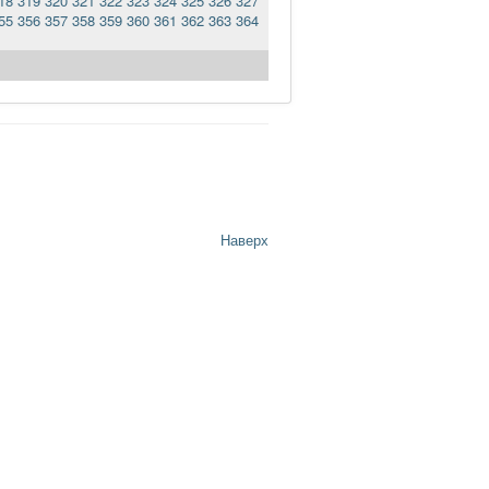
18
319
320
321
322
323
324
325
326
327
55
356
357
358
359
360
361
362
363
364
Наверх