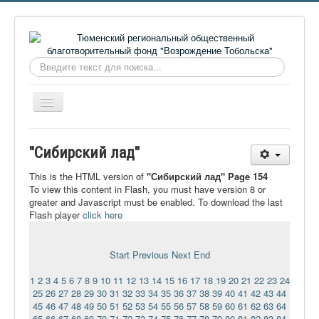
Искать...
Включить/
выключить
навигацию
Главная
"Сибирский лад"
О фонде
This is the HTML version of
"Сибирский лад" Page 154
Онлайн библиотека
To view this content in Flash, you must have version 8 or
greater and Javascript must be enabled. To download the last
Видеоматериалы
Flash player
click here
Контакты
Start
Previous
Next
End
Сайт проекта Достоевский
1
2
3
4
5
6
7
8
9
10
11
12
13
14
15
16
17
18
19
20
21
22
23
24
Ермаковополе.рф
25
26
27
28
29
30
31
32
33
34
35
36
37
38
39
40
41
42
43
44
45
46
47
48
49
50
51
52
53
54
55
56
57
58
59
60
61
62
63
64
65
66
67
68
69
70
71
72
73
74
75
76
77
78
79
80
81
82
83
84