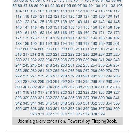
85
86
87
88
89
90
91
92
93
94
95
96
97
98
99
100
101
102
103
104
105
106
107
108
109
110
111
112
113
114
115
116
117
118
119
120
121
122
123
124
125
126
127
128
129
130
131
132
133
134
135
136
137
138
139
140
141
142
143
144
145
146
147
148
149
150
151
152
153
154
155
156
157
158
159
160
161
162
163
164
165
166
167
168
169
170
171
172
173
174
175
176
177
178
179
180
181
182
183
184
185
186
187
188
189
190
191
192
193
194
195
196
197
198
199
200
201
202
203
204
205
206
207
208
209
210
211
212
213
214
215
216
217
218
219
220
221
222
223
224
225
226
227
228
229
230
231
232
233
234
235
236
237
238
239
240
241
242
243
244
245
246
247
248
249
250
251
252
253
254
255
256
257
258
259
260
261
262
263
264
265
266
267
268
269
270
271
272
273
274
275
276
277
278
279
280
281
282
283
284
285
286
287
288
289
290
291
292
293
294
295
296
297
298
299
300
301
302
303
304
305
306
307
308
309
310
311
312
313
314
315
316
317
318
319
320
321
322
323
324
325
326
327
328
329
330
331
332
333
334
335
336
337
338
339
340
341
342
343
344
345
346
347
348
349
350
351
352
353
354
355
356
357
358
359
360
361
362
363
364
365
366
367
368
369
370
371
372
373
374
375
376
377
378
379
Joomla gallery
extension. Powered by FlippingBook.