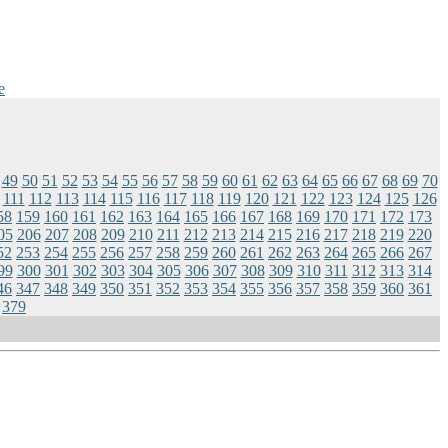
e
49
50
51
52
53
54
55
56
57
58
59
60
61
62
63
64
65
66
67
68
69
70
111
112
113
114
115
116
117
118
119
120
121
122
123
124
125
126
58
159
160
161
162
163
164
165
166
167
168
169
170
171
172
173
05
206
207
208
209
210
211
212
213
214
215
216
217
218
219
220
52
253
254
255
256
257
258
259
260
261
262
263
264
265
266
267
99
300
301
302
303
304
305
306
307
308
309
310
311
312
313
314
46
347
348
349
350
351
352
353
354
355
356
357
358
359
360
361
379