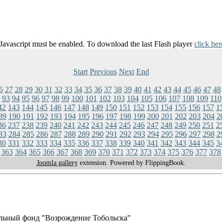
 Javascript must be enabled. To download the last Flash player
click her
Start
Previous
Next
End
6
27
28
29
30
31
32
33
34
35
36
37
38
39
40
41
42
43
44
45
46
47
48
93
94
95
96
97
98
99
100
101
102
103
104
105
106
107
108
109
110
42
143
144
145
146
147
148
149
150
151
152
153
154
155
156
157
1
89
190
191
192
193
194
195
196
197
198
199
200
201
202
203
204
2
36
237
238
239
240
241
242
243
244
245
246
247
248
249
250
251
2
83
284
285
286
287
288
289
290
291
292
293
294
295
296
297
298
2
30
331
332
333
334
335
336
337
338
339
340
341
342
343
344
345
3
363
364
365
366
367
368
369
370
371
372
373
374
375
376
377
378
Joomla gallery
extension. Powered by FlippingBook.
льный фонд "Возрождение Тобольска"