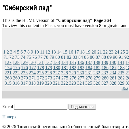
"Сибирский лад"
This is the HTML version of
"Сибирский лад" Page 364
To view this content in Flash, you must have version 8 or greater and
1
2
3
4
5
6
7
8
9
10
11
12
13
14
15
16
17
18
19
20
21
22
23
24
25
2
71
72
73
74
75
76
77
78
79
80
81
82
83
84
85
86
87
88
89
90
91
92
127
128
129
130
131
132
133
134
135
136
137
138
139
140
141
1
174
175
176
177
178
179
180
181
182
183
184
185
186
187
188
1
221
222
223
224
225
226
227
228
229
230
231
232
233
234
235
2
268
269
270
271
272
273
274
275
276
277
278
279
280
281
282
2
315
316
317
318
319
320
321
322
323
324
325
326
327
328
329
3
362
Email
Подписаться
Наверх
© 2026 Тюменский региональный общественный благотворите