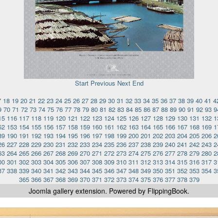
Start
Previous
Next
End
7
18
19
20
21
22
23
24
25
26
27
28
29
30
31
32
33
34
35
36
37
38
39
40
41
4
9
70
71
72
73
74
75
76
77
78
79
80
81
82
83
84
85
86
87
88
89
90
91
92
93
9
15
116
117
118
119
120
121
122
123
124
125
126
127
128
129
130
131
132
1
52
153
154
155
156
157
158
159
160
161
162
163
164
165
166
167
168
169
1
89
190
191
192
193
194
195
196
197
198
199
200
201
202
203
204
205
206
2
26
227
228
229
230
231
232
233
234
235
236
237
238
239
240
241
242
243
2
63
264
265
266
267
268
269
270
271
272
273
274
275
276
277
278
279
280
2
00
301
302
303
304
305
306
307
308
309
310
311
312
313
314
315
316
317
3
37
338
339
340
341
342
343
344
345
346
347
348
349
350
351
352
353
354
3
365
366
367
368
369
370
371
372
373
374
375
376
377
378
379
Joomla gallery
extension. Powered by FlippingBook.