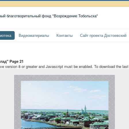
иотека
Видеоматериалы
Контакты
Сайт проекта Достоевский
лад" Page 21
ave version 8 or greater and Javascript must be enabled. To download the las