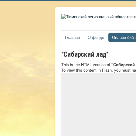
Главная
О фонде
Онлайн библ
"Сибирский лад"
This is the HTML version of
"Сибирский 
To view this content in Flash, you must h