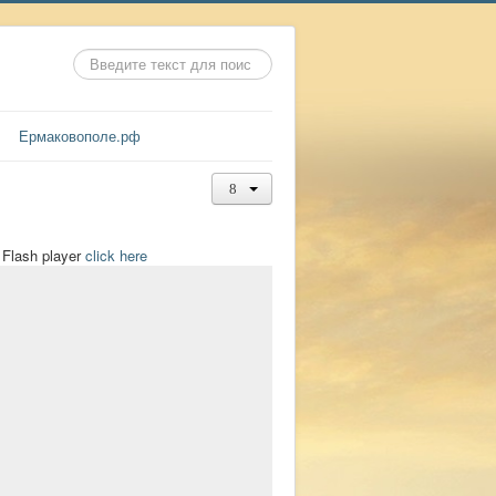
Искать...
Ермаковополе.рф
t Flash player
click here