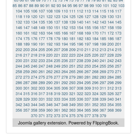
85
86
87
88
89
90
91
92
93
94
95
96
97
98
99
100
101
102
103
104
105
106
107
108
109
110
111
112
113
114
115
116
117
118
119
120
121
122
123
124
125
126
127
128
129
130
131
132
133
134
135
136
137
138
139
140
141
142
143
144
145
146
147
148
149
150
151
152
153
154
155
156
157
158
159
160
161
162
163
164
165
166
167
168
169
170
171
172
173
174
175
176
177
178
179
180
181
182
183
184
185
186
187
188
189
190
191
192
193
194
195
196
197
198
199
200
201
202
203
204
205
206
207
208
209
210
211
212
213
214
215
216
217
218
219
220
221
222
223
224
225
226
227
228
229
230
231
232
233
234
235
236
237
238
239
240
241
242
243
244
245
246
247
248
249
250
251
252
253
254
255
256
257
258
259
260
261
262
263
264
265
266
267
268
269
270
271
272
273
274
275
276
277
278
279
280
281
282
283
284
285
286
287
288
289
290
291
292
293
294
295
296
297
298
299
300
301
302
303
304
305
306
307
308
309
310
311
312
313
314
315
316
317
318
319
320
321
322
323
324
325
326
327
328
329
330
331
332
333
334
335
336
337
338
339
340
341
342
343
344
345
346
347
348
349
350
351
352
353
354
355
356
357
358
359
360
361
362
363
364
365
366
367
368
369
370
371
372
373
374
375
376
377
378
379
Joomla gallery
extension. Powered by FlippingBook.