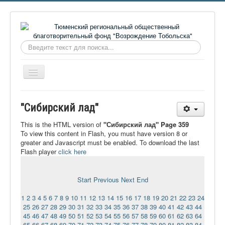
Искать...
Включить/
выключить
навигацию
Главная
"Сибирский лад"
О фонде
This is the HTML version of
"Сибирский лад" Page 359
Онлайн библиотека
To view this content in Flash, you must have version 8 or
greater and Javascript must be enabled. To download the last
Видеоматериалы
Flash player
click here
Контакты
Start
Previous
Next
End
Сайт проекта Достоевский
1
2
3
4
5
6
7
8
9
10
11
12
13
14
15
16
17
18
19
20
21
22
23
24
Ермаковополе.рф
25
26
27
28
29
30
31
32
33
34
35
36
37
38
39
40
41
42
43
44
45
46
47
48
49
50
51
52
53
54
55
56
57
58
59
60
61
62
63
64
65
66
67
68
69
70
71
72
73
74
75
76
77
78
79
80
81
82
83
84