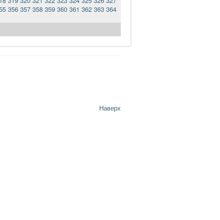
18
319
320
321
322
323
324
325
326
327
55
356
357
358
359
360
361
362
363
364
Наверх