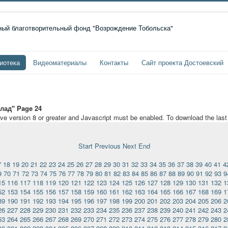
иотека
Видеоматериалы
Контакты
Сайт проекта Достоевский
лад" Page 24
ave version 8 or greater and Javascript must be enabled. To download the las
Start
Previous
Next
End
7
18
19
20
21
22
23
24
25
26
27
28
29
30
31
32
33
34
35
36
37
38
39
40
41
4
9
70
71
72
73
74
75
76
77
78
79
80
81
82
83
84
85
86
87
88
89
90
91
92
93
9
15
116
117
118
119
120
121
122
123
124
125
126
127
128
129
130
131
132
1
52
153
154
155
156
157
158
159
160
161
162
163
164
165
166
167
168
169
1
89
190
191
192
193
194
195
196
197
198
199
200
201
202
203
204
205
206
2
26
227
228
229
230
231
232
233
234
235
236
237
238
239
240
241
242
243
2
63
264
265
266
267
268
269
270
271
272
273
274
275
276
277
278
279
280
2