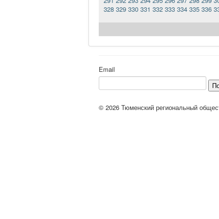
291
292
293
294
295
296
297
298
299
3
328
329
330
331
332
333
334
335
336
3
Email
П
© 2026 Тюменский региональный общес