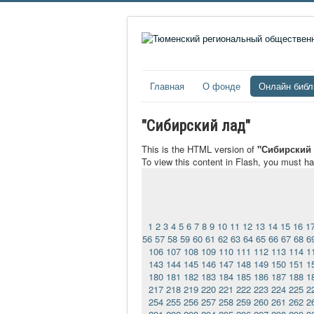
Главная
О фонде
Онлайн библ
"Сибирский лад"
This is the HTML version of
"Сибирский 
To view this content in Flash, you must h
1
2
3
4
5
6
7
8
9
10
11
12
13
14
15
16
1
56
57
58
59
60
61
62
63
64
65
66
67
68
6
106
107
108
109
110
111
112
113
114
1
143
144
145
146
147
148
149
150
151
1
180
181
182
183
184
185
186
187
188
1
217
218
219
220
221
222
223
224
225
2
254
255
256
257
258
259
260
261
262
2