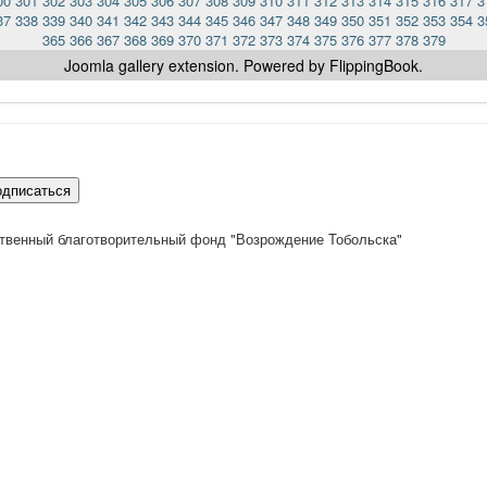
00
301
302
303
304
305
306
307
308
309
310
311
312
313
314
315
316
317
3
37
338
339
340
341
342
343
344
345
346
347
348
349
350
351
352
353
354
3
365
366
367
368
369
370
371
372
373
374
375
376
377
378
379
Joomla gallery
extension. Powered by FlippingBook.
одписаться
твенный благотворительный фонд "Возрождение Тобольска"