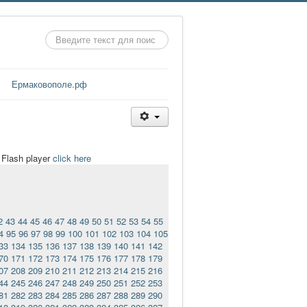
Искать...
Ермаковополе.рф
t Flash player
click here
2
43
44
45
46
47
48
49
50
51
52
53
54
55
4
95
96
97
98
99
100
101
102
103
104
105
33
134
135
136
137
138
139
140
141
142
70
171
172
173
174
175
176
177
178
179
07
208
209
210
211
212
213
214
215
216
44
245
246
247
248
249
250
251
252
253
81
282
283
284
285
286
287
288
289
290