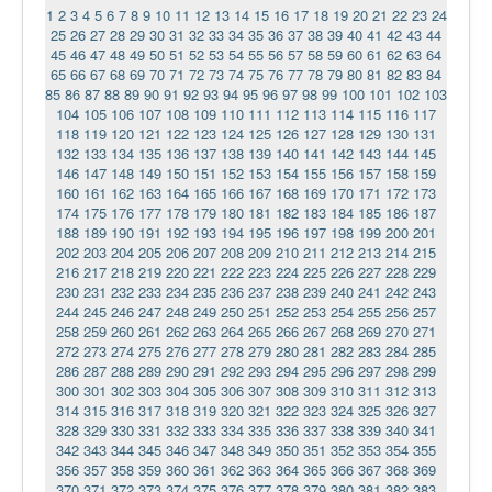
1
2
3
4
5
6
7
8
9
10
11
12
13
14
15
16
17
18
19
20
21
22
23
24
Ермаковополе.рф
25
26
27
28
29
30
31
32
33
34
35
36
37
38
39
40
41
42
43
44
45
46
47
48
49
50
51
52
53
54
55
56
57
58
59
60
61
62
63
64
65
66
67
68
69
70
71
72
73
74
75
76
77
78
79
80
81
82
83
84
85
86
87
88
89
90
91
92
93
94
95
96
97
98
99
100
101
102
103
104
105
106
107
108
109
110
111
112
113
114
115
116
117
118
119
120
121
122
123
124
125
126
127
128
129
130
131
132
133
134
135
136
137
138
139
140
141
142
143
144
145
146
147
148
149
150
151
152
153
154
155
156
157
158
159
160
161
162
163
164
165
166
167
168
169
170
171
172
173
174
175
176
177
178
179
180
181
182
183
184
185
186
187
188
189
190
191
192
193
194
195
196
197
198
199
200
201
202
203
204
205
206
207
208
209
210
211
212
213
214
215
216
217
218
219
220
221
222
223
224
225
226
227
228
229
230
231
232
233
234
235
236
237
238
239
240
241
242
243
244
245
246
247
248
249
250
251
252
253
254
255
256
257
258
259
260
261
262
263
264
265
266
267
268
269
270
271
272
273
274
275
276
277
278
279
280
281
282
283
284
285
286
287
288
289
290
291
292
293
294
295
296
297
298
299
300
301
302
303
304
305
306
307
308
309
310
311
312
313
314
315
316
317
318
319
320
321
322
323
324
325
326
327
328
329
330
331
332
333
334
335
336
337
338
339
340
341
342
343
344
345
346
347
348
349
350
351
352
353
354
355
356
357
358
359
360
361
362
363
364
365
366
367
368
369
370
371
372
373
374
375
376
377
378
379
380
381
382
383