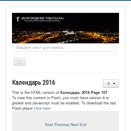
Искать...
Включить/
выключить
навигацию
Главная
Календарь 2016
О фонде
This is the HTML version of
Календарь 2016 Page 107
Онлайн библиотека
To view this content in Flash, you must have version 8 or
greater and Javascript must be enabled. To download the last
Видеоматериалы
Flash player
click here
Контакты
Start
Previous
Next
End
Сайт проекта Достоевский