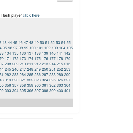
t Flash player
click here
2
43
44
45
46
47
48
49
50
51
52
53
54
55
4
95
96
97
98
99
100
101
102
103
104
105
33
134
135
136
137
138
139
140
141
142
70
171
172
173
174
175
176
177
178
179
07
208
209
210
211
212
213
214
215
216
44
245
246
247
248
249
250
251
252
253
81
282
283
284
285
286
287
288
289
290
18
319
320
321
322
323
324
325
326
327
55
356
357
358
359
360
361
362
363
364
92
393
394
395
396
397
398
399
400
401