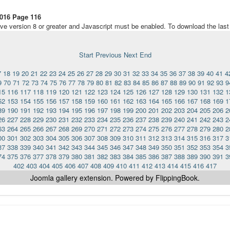
016 Page 116
ave version 8 or greater and Javascript must be enabled. To download the las
Start
Previous
Next
End
7
18
19
20
21
22
23
24
25
26
27
28
29
30
31
32
33
34
35
36
37
38
39
40
41
4
9
70
71
72
73
74
75
76
77
78
79
80
81
82
83
84
85
86
87
88
89
90
91
92
93
9
15
116
117
118
119
120
121
122
123
124
125
126
127
128
129
130
131
132
1
52
153
154
155
156
157
158
159
160
161
162
163
164
165
166
167
168
169
1
89
190
191
192
193
194
195
196
197
198
199
200
201
202
203
204
205
206
2
26
227
228
229
230
231
232
233
234
235
236
237
238
239
240
241
242
243
2
63
264
265
266
267
268
269
270
271
272
273
274
275
276
277
278
279
280
2
00
301
302
303
304
305
306
307
308
309
310
311
312
313
314
315
316
317
3
37
338
339
340
341
342
343
344
345
346
347
348
349
350
351
352
353
354
3
74
375
376
377
378
379
380
381
382
383
384
385
386
387
388
389
390
391
3
402
403
404
405
406
407
408
409
410
411
412
413
414
415
416
417
Joomla gallery
extension. Powered by FlippingBook.