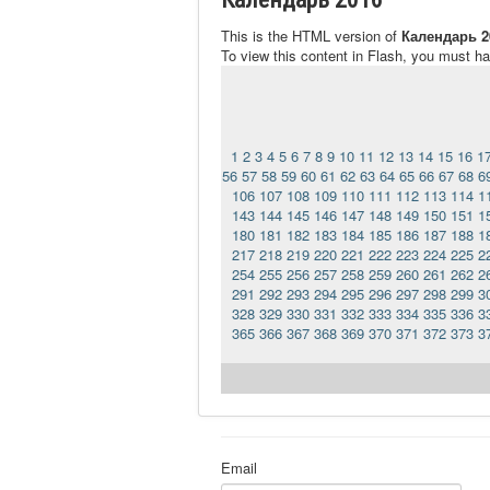
This is the HTML version of
Календарь 2
To view this content in Flash, you must h
1
2
3
4
5
6
7
8
9
10
11
12
13
14
15
16
1
56
57
58
59
60
61
62
63
64
65
66
67
68
6
106
107
108
109
110
111
112
113
114
1
143
144
145
146
147
148
149
150
151
1
180
181
182
183
184
185
186
187
188
1
217
218
219
220
221
222
223
224
225
2
254
255
256
257
258
259
260
261
262
2
291
292
293
294
295
296
297
298
299
3
328
329
330
331
332
333
334
335
336
3
365
366
367
368
369
370
371
372
373
3
Email