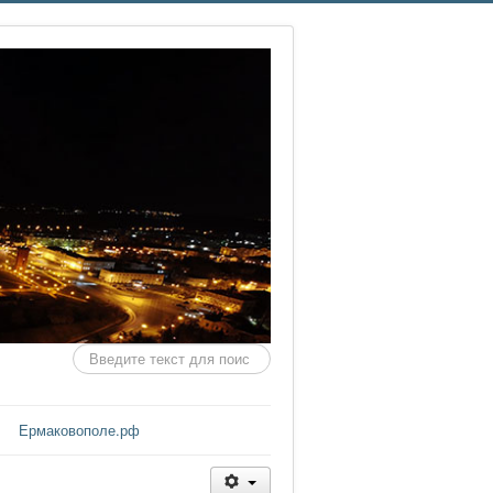
Искать...
Ермаковополе.рф