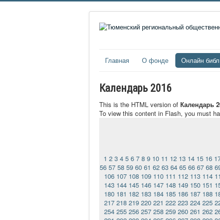
Главная
О фонде
Онлайн библ
Календарь 2016
This is the HTML version of
Календарь 2
To view this content in Flash, you must h
1
2
3
4
5
6
7
8
9
10
11
12
13
14
15
16
1
56
57
58
59
60
61
62
63
64
65
66
67
68
6
106
107
108
109
110
111
112
113
114
1
143
144
145
146
147
148
149
150
151
1
180
181
182
183
184
185
186
187
188
1
217
218
219
220
221
222
223
224
225
2
254
255
256
257
258
259
260
261
262
2