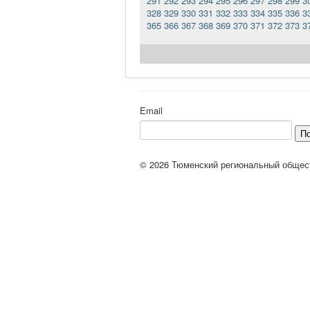
291
292
293
294
295
296
297
298
299
3
328
329
330
331
332
333
334
335
336
3
365
366
367
368
369
370
371
372
373
3
Email
П
© 2026 Тюменский региональный общес