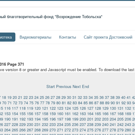
иотека
Видеоматериалы
Контакты
Сайт проекта Достоевский
016 Page 371
ave version 8 or greater and Javascript must be enabled. To download the las
Start
Previous
Next
End
7
18
19
20
21
22
23
24
25
26
27
28
29
30
31
32
33
34
35
36
37
38
39
40
41
4
9
70
71
72
73
74
75
76
77
78
79
80
81
82
83
84
85
86
87
88
89
90
91
92
93
9
15
116
117
118
119
120
121
122
123
124
125
126
127
128
129
130
131
132
1
52
153
154
155
156
157
158
159
160
161
162
163
164
165
166
167
168
169
1
89
190
191
192
193
194
195
196
197
198
199
200
201
202
203
204
205
206
2
26
227
228
229
230
231
232
233
234
235
236
237
238
239
240
241
242
243
2
63
264
265
266
267
268
269
270
271
272
273
274
275
276
277
278
279
280
2