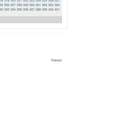
18
319
320
321
322
323
324
325
326
327
55
356
357
358
359
360
361
362
363
364
92
393
394
395
396
397
398
399
400
401
Наверх