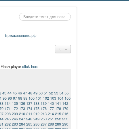
Искать...
Ермаковополе.рф
t Flash player
click here
2
43
44
45
46
47
48
49
50
51
52
53
54
55
4
95
96
97
98
99
100
101
102
103
104
105
33
134
135
136
137
138
139
140
141
142
70
171
172
173
174
175
176
177
178
179
07
208
209
210
211
212
213
214
215
216
44
245
246
247
248
249
250
251
252
253
81
282
283
284
285
286
287
288
289
290