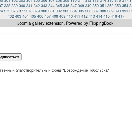
00
301
302
303
304
305
306
307
308
309
310
311
312
313
314
315
316
317
3
37
338
339
340
341
342
343
344
345
346
347
348
349
350
351
352
353
354
3
74
375
376
377
378
379
380
381
382
383
384
385
386
387
388
389
390
391
3
402
403
404
405
406
407
408
409
410
411
412
413
414
415
416
417
Joomla gallery
extension. Powered by FlippingBook.
одписаться
твенный благотворительный фонд "Возрождение Тобольска"