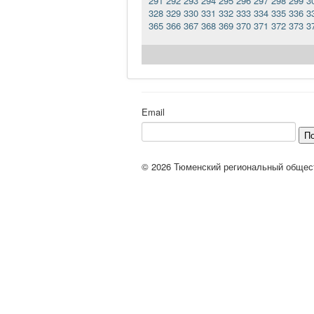
291
292
293
294
295
296
297
298
299
3
328
329
330
331
332
333
334
335
336
3
365
366
367
368
369
370
371
372
373
3
Email
П
© 2026 Тюменский региональный общес