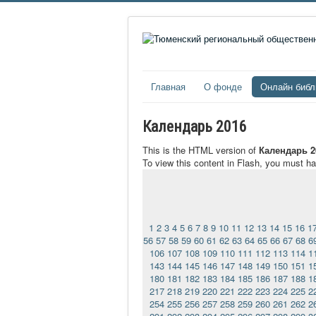
Главная
О фонде
Онлайн библ
Календарь 2016
This is the HTML version of
Календарь 2
To view this content in Flash, you must h
1
2
3
4
5
6
7
8
9
10
11
12
13
14
15
16
1
56
57
58
59
60
61
62
63
64
65
66
67
68
6
106
107
108
109
110
111
112
113
114
1
143
144
145
146
147
148
149
150
151
1
180
181
182
183
184
185
186
187
188
1
217
218
219
220
221
222
223
224
225
2
254
255
256
257
258
259
260
261
262
2