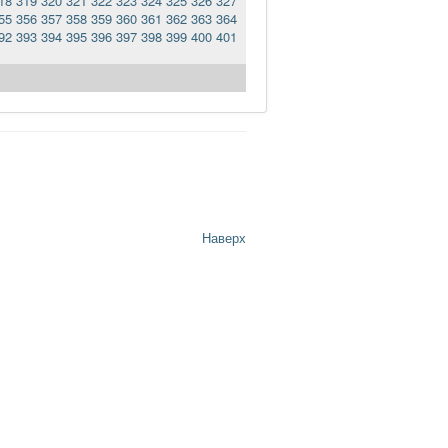
18
319
320
321
322
323
324
325
326
327
55
356
357
358
359
360
361
362
363
364
92
393
394
395
396
397
398
399
400
401
Наверх