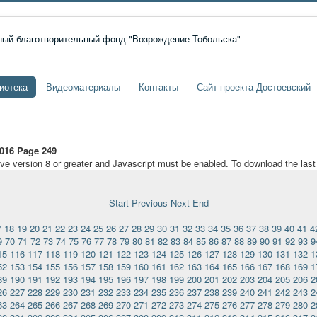
иотека
Видеоматериалы
Контакты
Сайт проекта Достоевский
016 Page 249
ave version 8 or greater and Javascript must be enabled. To download the las
Start
Previous
Next
End
7
18
19
20
21
22
23
24
25
26
27
28
29
30
31
32
33
34
35
36
37
38
39
40
41
4
9
70
71
72
73
74
75
76
77
78
79
80
81
82
83
84
85
86
87
88
89
90
91
92
93
9
15
116
117
118
119
120
121
122
123
124
125
126
127
128
129
130
131
132
1
52
153
154
155
156
157
158
159
160
161
162
163
164
165
166
167
168
169
1
89
190
191
192
193
194
195
196
197
198
199
200
201
202
203
204
205
206
2
26
227
228
229
230
231
232
233
234
235
236
237
238
239
240
241
242
243
2
63
264
265
266
267
268
269
270
271
272
273
274
275
276
277
278
279
280
2