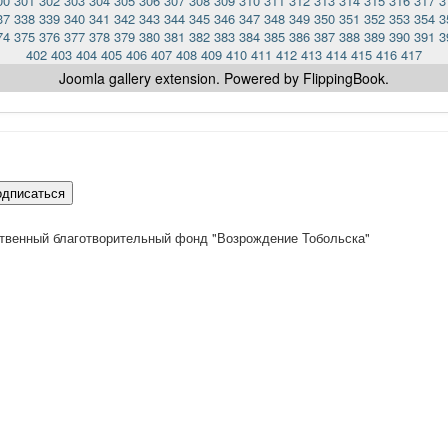
00
301
302
303
304
305
306
307
308
309
310
311
312
313
314
315
316
317
3
37
338
339
340
341
342
343
344
345
346
347
348
349
350
351
352
353
354
3
74
375
376
377
378
379
380
381
382
383
384
385
386
387
388
389
390
391
3
402
403
404
405
406
407
408
409
410
411
412
413
414
415
416
417
Joomla gallery
extension. Powered by FlippingBook.
одписаться
твенный благотворительный фонд "Возрождение Тобольска"