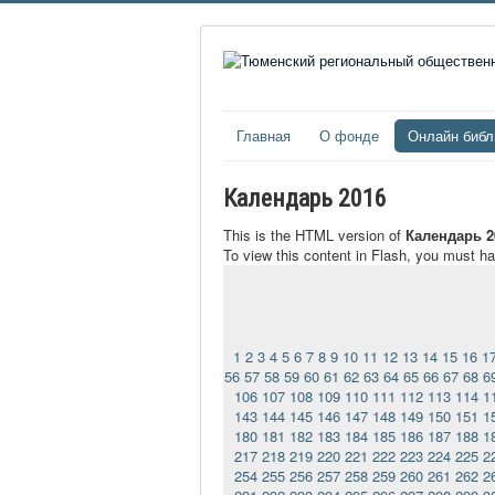
Главная
О фонде
Онлайн библ
Календарь 2016
This is the HTML version of
Календарь 2
To view this content in Flash, you must h
1
2
3
4
5
6
7
8
9
10
11
12
13
14
15
16
1
56
57
58
59
60
61
62
63
64
65
66
67
68
6
106
107
108
109
110
111
112
113
114
1
143
144
145
146
147
148
149
150
151
1
180
181
182
183
184
185
186
187
188
1
217
218
219
220
221
222
223
224
225
2
254
255
256
257
258
259
260
261
262
2