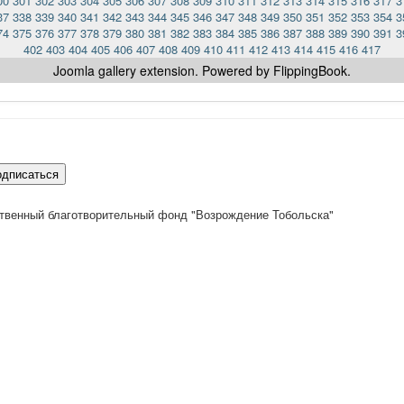
00
301
302
303
304
305
306
307
308
309
310
311
312
313
314
315
316
317
3
37
338
339
340
341
342
343
344
345
346
347
348
349
350
351
352
353
354
3
74
375
376
377
378
379
380
381
382
383
384
385
386
387
388
389
390
391
3
402
403
404
405
406
407
408
409
410
411
412
413
414
415
416
417
Joomla gallery
extension. Powered by FlippingBook.
одписаться
твенный благотворительный фонд "Возрождение Тобольска"