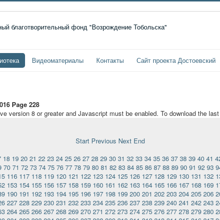
иотека
Видеоматериалы
Контакты
Сайт проекта Достоевский
016 Page 228
ave version 8 or greater and Javascript must be enabled. To download the las
Start
Previous
Next
End
7
18
19
20
21
22
23
24
25
26
27
28
29
30
31
32
33
34
35
36
37
38
39
40
41
4
9
70
71
72
73
74
75
76
77
78
79
80
81
82
83
84
85
86
87
88
89
90
91
92
93
9
15
116
117
118
119
120
121
122
123
124
125
126
127
128
129
130
131
132
1
52
153
154
155
156
157
158
159
160
161
162
163
164
165
166
167
168
169
1
89
190
191
192
193
194
195
196
197
198
199
200
201
202
203
204
205
206
2
26
227
228
229
230
231
232
233
234
235
236
237
238
239
240
241
242
243
2
63
264
265
266
267
268
269
270
271
272
273
274
275
276
277
278
279
280
2