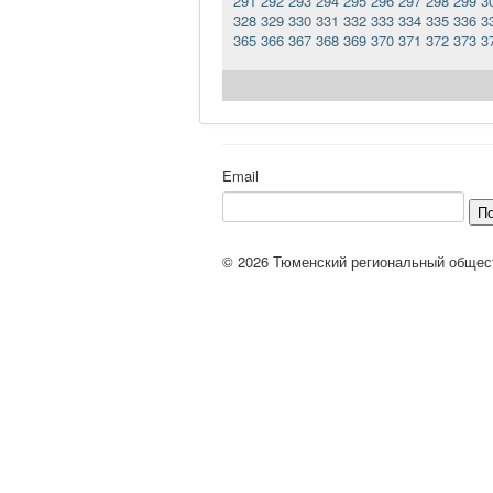
291
292
293
294
295
296
297
298
299
3
328
329
330
331
332
333
334
335
336
3
365
366
367
368
369
370
371
372
373
3
Email
П
© 2026 Тюменский региональный общес