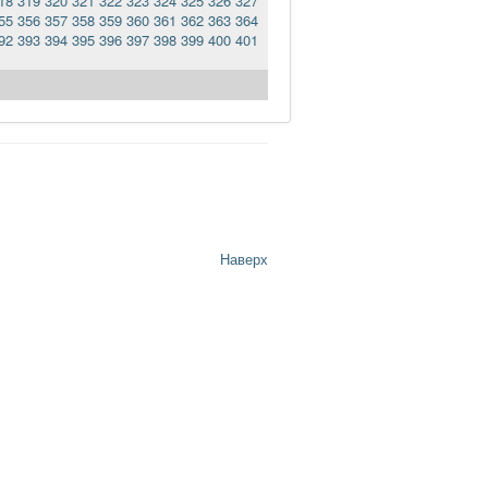
18
319
320
321
322
323
324
325
326
327
55
356
357
358
359
360
361
362
363
364
92
393
394
395
396
397
398
399
400
401
Наверх