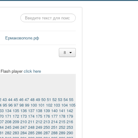
Искать...
Ермаковополе.рф
t Flash player
click here
2
43
44
45
46
47
48
49
50
51
52
53
54
55
4
95
96
97
98
99
100
101
102
103
104
105
33
134
135
136
137
138
139
140
141
142
70
171
172
173
174
175
176
177
178
179
07
208
209
210
211
212
213
214
215
216
44
245
246
247
248
249
250
251
252
253
81
282
283
284
285
286
287
288
289
290