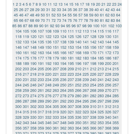
1
2
3
4
5
6
7
8
9
10
11
12
13
14
15
16
17
18
19
20
21
22
23
24
Ермаковополе.рф
25
26
27
28
29
30
31
32
33
34
35
36
37
38
39
40
41
42
43
44
45
46
47
48
49
50
51
52
53
54
55
56
57
58
59
60
61
62
63
64
65
66
67
68
69
70
71
72
73
74
75
76
77
78
79
80
81
82
83
84
85
86
87
88
89
90
91
92
93
94
95
96
97
98
99
100
101
102
103
104
105
106
107
108
109
110
111
112
113
114
115
116
117
118
119
120
121
122
123
124
125
126
127
128
129
130
131
132
133
134
135
136
137
138
139
140
141
142
143
144
145
146
147
148
149
150
151
152
153
154
155
156
157
158
159
160
161
162
163
164
165
166
167
168
169
170
171
172
173
174
175
176
177
178
179
180
181
182
183
184
185
186
187
188
189
190
191
192
193
194
195
196
197
198
199
200
201
202
203
204
205
206
207
208
209
210
211
212
213
214
215
216
217
218
219
220
221
222
223
224
225
226
227
228
229
230
231
232
233
234
235
236
237
238
239
240
241
242
243
244
245
246
247
248
249
250
251
252
253
254
255
256
257
258
259
260
261
262
263
264
265
266
267
268
269
270
271
272
273
274
275
276
277
278
279
280
281
282
283
284
285
286
287
288
289
290
291
292
293
294
295
296
297
298
299
300
301
302
303
304
305
306
307
308
309
310
311
312
313
314
315
316
317
318
319
320
321
322
323
324
325
326
327
328
329
330
331
332
333
334
335
336
337
338
339
340
341
342
343
344
345
346
347
348
349
350
351
352
353
354
355
356
357
358
359
360
361
362
363
364
365
366
367
368
369
370
371
372
373
374
375
376
377
378
379
380
381
382
383