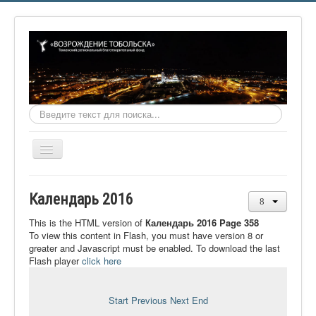
Искать...
Включить/
выключить
навигацию
Главная
Календарь 2016
О фонде
This is the HTML version of
Календарь 2016 Page 358
Онлайн библиотека
To view this content in Flash, you must have version 8 or
greater and Javascript must be enabled. To download the last
Видеоматериалы
Flash player
click here
Контакты
Start
Previous
Next
End
Сайт проекта Достоевский