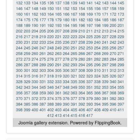
132
133
134
135
136
137
138
139
140
141
142
143
144
145
146
147
148
149
150
151
152
153
154
155
156
157
158
159
160
161
162
163
164
165
166
167
168
169
170
171
172
173
174
175
176
177
178
179
180
181
182
183
184
185
186
187
188
189
190
191
192
193
194
195
196
197
198
199
200
201
202
203
204
205
206
207
208
209
210
211
212
213
214
215
216
217
218
219
220
221
222
223
224
225
226
227
228
229
230
231
232
233
234
235
236
237
238
239
240
241
242
243
244
245
246
247
248
249
250
251
252
253
254
255
256
257
258
259
260
261
262
263
264
265
266
267
268
269
270
271
272
273
274
275
276
277
278
279
280
281
282
283
284
285
286
287
288
289
290
291
292
293
294
295
296
297
298
299
300
301
302
303
304
305
306
307
308
309
310
311
312
313
314
315
316
317
318
319
320
321
322
323
324
325
326
327
328
329
330
331
332
333
334
335
336
337
338
339
340
341
342
343
344
345
346
347
348
349
350
351
352
353
354
355
356
357
358
359
360
361
362
363
364
365
366
367
368
369
370
371
372
373
374
375
376
377
378
379
380
381
382
383
384
385
386
387
388
389
390
391
392
393
394
395
396
397
398
399
400
401
402
403
404
405
406
407
408
409
410
411
412
413
414
415
416
417
Joomla gallery
extension. Powered by FlippingBook.