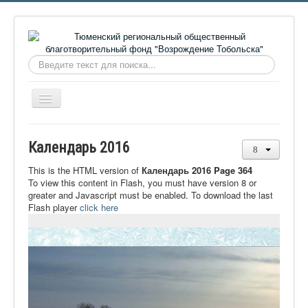
Искать...
Включить/
выключить
навигацию
Главная
Календарь 2016
О фонде
This is the HTML version of
Календарь 2016 Page 364
Онлайн библиотека
To view this content in Flash, you must have version 8 or
greater and Javascript must be enabled. To download the last
Видеоматериалы
Flash player
click here
Контакты
Сайт проекта Достоевский
Ермаковополе.рф