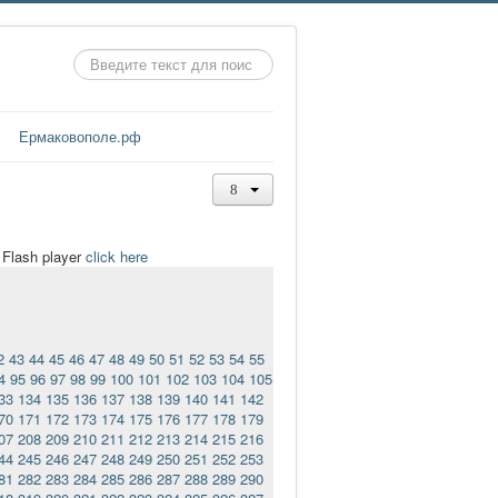
Искать...
Ермаковополе.рф
t Flash player
click here
2
43
44
45
46
47
48
49
50
51
52
53
54
55
4
95
96
97
98
99
100
101
102
103
104
105
33
134
135
136
137
138
139
140
141
142
70
171
172
173
174
175
176
177
178
179
07
208
209
210
211
212
213
214
215
216
44
245
246
247
248
249
250
251
252
253
81
282
283
284
285
286
287
288
289
290