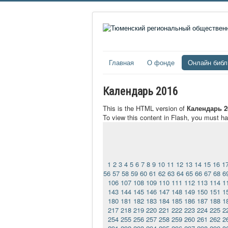
Главная
О фонде
Онлайн библ
Календарь 2016
This is the HTML version of
Календарь 2
To view this content in Flash, you must h
1
2
3
4
5
6
7
8
9
10
11
12
13
14
15
16
1
56
57
58
59
60
61
62
63
64
65
66
67
68
6
106
107
108
109
110
111
112
113
114
1
143
144
145
146
147
148
149
150
151
1
180
181
182
183
184
185
186
187
188
1
217
218
219
220
221
222
223
224
225
2
254
255
256
257
258
259
260
261
262
2