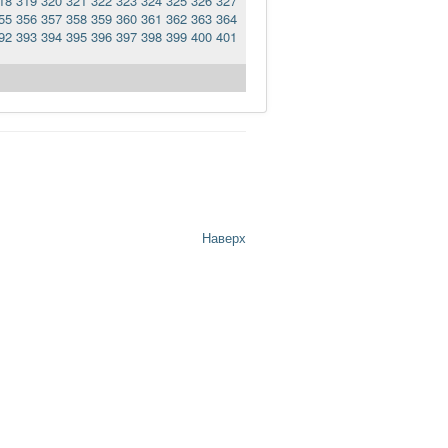
18
319
320
321
322
323
324
325
326
327
55
356
357
358
359
360
361
362
363
364
92
393
394
395
396
397
398
399
400
401
Наверх