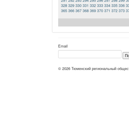
291
292
293
294
295
296
297
298
299
3
328
329
330
331
332
333
334
335
336
3
365
366
367
368
369
370
371
372
373
3
Email
П
© 2026 Тюменский региональный общес