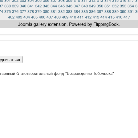
00
301
302
303
304
305
306
307
308
309
310
311
312
313
314
315
316
317
3
37
338
339
340
341
342
343
344
345
346
347
348
349
350
351
352
353
354
3
74
375
376
377
378
379
380
381
382
383
384
385
386
387
388
389
390
391
3
402
403
404
405
406
407
408
409
410
411
412
413
414
415
416
417
Joomla gallery
extension. Powered by FlippingBook.
одписаться
твенный благотворительный фонд "Возрождение Тобольска"