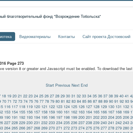
иотека
Видеоматериалы
Контакты
Сайт проекта Достоевский
016 Page 273
ave version 8 or greater and Javascript must be enabled. To download the las
Start
Previous
Next
End
7
18
19
20
21
22
23
24
25
26
27
28
29
30
31
32
33
34
35
36
37
38
39
40
41
4
9
70
71
72
73
74
75
76
77
78
79
80
81
82
83
84
85
86
87
88
89
90
91
92
93
9
15
116
117
118
119
120
121
122
123
124
125
126
127
128
129
130
131
132
1
52
153
154
155
156
157
158
159
160
161
162
163
164
165
166
167
168
169
1
89
190
191
192
193
194
195
196
197
198
199
200
201
202
203
204
205
206
2
26
227
228
229
230
231
232
233
234
235
236
237
238
239
240
241
242
243
2
63
264
265
266
267
268
269
270
271
272
273
274
275
276
277
278
279
280
2