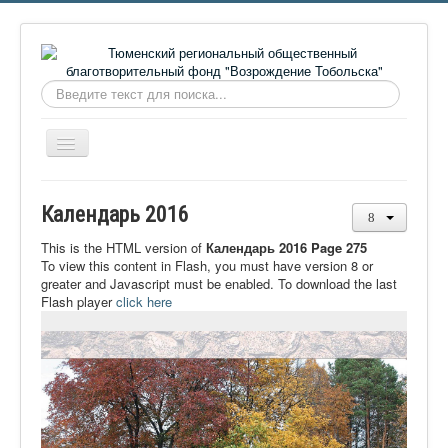
Искать...
Включить/
выключить
навигацию
Главная
Календарь 2016
О фонде
This is the HTML version of
Календарь 2016 Page 275
Онлайн библиотека
To view this content in Flash, you must have version 8 or
greater and Javascript must be enabled. To download the last
Видеоматериалы
Flash player
click here
Контакты
Сайт проекта Достоевский
Ермаковополе.рф