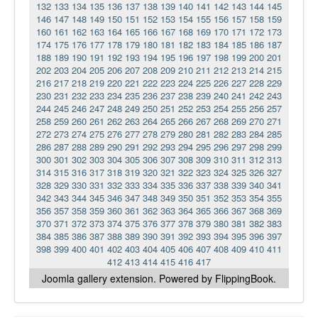
132
133
134
135
136
137
138
139
140
141
142
143
144
145
146
147
148
149
150
151
152
153
154
155
156
157
158
159
160
161
162
163
164
165
166
167
168
169
170
171
172
173
174
175
176
177
178
179
180
181
182
183
184
185
186
187
188
189
190
191
192
193
194
195
196
197
198
199
200
201
202
203
204
205
206
207
208
209
210
211
212
213
214
215
216
217
218
219
220
221
222
223
224
225
226
227
228
229
230
231
232
233
234
235
236
237
238
239
240
241
242
243
244
245
246
247
248
249
250
251
252
253
254
255
256
257
258
259
260
261
262
263
264
265
266
267
268
269
270
271
272
273
274
275
276
277
278
279
280
281
282
283
284
285
286
287
288
289
290
291
292
293
294
295
296
297
298
299
300
301
302
303
304
305
306
307
308
309
310
311
312
313
314
315
316
317
318
319
320
321
322
323
324
325
326
327
328
329
330
331
332
333
334
335
336
337
338
339
340
341
342
343
344
345
346
347
348
349
350
351
352
353
354
355
356
357
358
359
360
361
362
363
364
365
366
367
368
369
370
371
372
373
374
375
376
377
378
379
380
381
382
383
384
385
386
387
388
389
390
391
392
393
394
395
396
397
398
399
400
401
402
403
404
405
406
407
408
409
410
411
412
413
414
415
416
417
Joomla gallery
extension. Powered by FlippingBook.