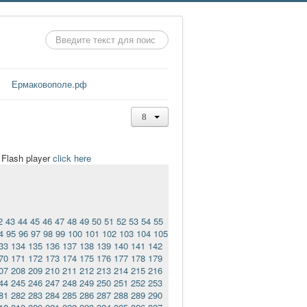
Искать...
Ермаковополе.рф
t Flash player
click here
2
43
44
45
46
47
48
49
50
51
52
53
54
55
4
95
96
97
98
99
100
101
102
103
104
105
33
134
135
136
137
138
139
140
141
142
70
171
172
173
174
175
176
177
178
179
07
208
209
210
211
212
213
214
215
216
44
245
246
247
248
249
250
251
252
253
81
282
283
284
285
286
287
288
289
290