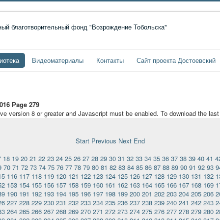
иотека
Видеоматериалы
Контакты
Сайт проекта Достоевский
016 Page 279
ave version 8 or greater and Javascript must be enabled. To download the las
Start
Previous
Next
End
7
18
19
20
21
22
23
24
25
26
27
28
29
30
31
32
33
34
35
36
37
38
39
40
41
4
9
70
71
72
73
74
75
76
77
78
79
80
81
82
83
84
85
86
87
88
89
90
91
92
93
9
15
116
117
118
119
120
121
122
123
124
125
126
127
128
129
130
131
132
1
52
153
154
155
156
157
158
159
160
161
162
163
164
165
166
167
168
169
1
89
190
191
192
193
194
195
196
197
198
199
200
201
202
203
204
205
206
2
26
227
228
229
230
231
232
233
234
235
236
237
238
239
240
241
242
243
2
63
264
265
266
267
268
269
270
271
272
273
274
275
276
277
278
279
280
2