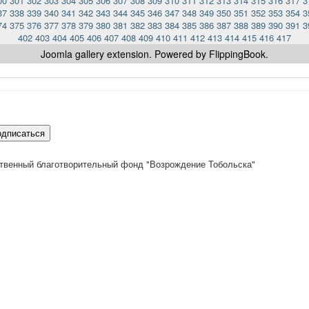
00
301
302
303
304
305
306
307
308
309
310
311
312
313
314
315
316
317
3
37
338
339
340
341
342
343
344
345
346
347
348
349
350
351
352
353
354
3
74
375
376
377
378
379
380
381
382
383
384
385
386
387
388
389
390
391
3
402
403
404
405
406
407
408
409
410
411
412
413
414
415
416
417
Joomla gallery
extension. Powered by FlippingBook.
одписаться
твенный благотворительный фонд "Возрождение Тобольска"