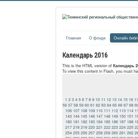
Главная
О фонде
Онлайн библ
Календарь 2016
This is the HTML version of
Календарь 2
To view this content in Flash, you must h
1
2
3
4
5
6
7
8
9
10
11
12
13
14
15
16
1
56
57
58
59
60
61
62
63
64
65
66
67
68
6
106
107
108
109
110
111
112
113
114
1
143
144
145
146
147
148
149
150
151
1
180
181
182
183
184
185
186
187
188
1
217
218
219
220
221
222
223
224
225
2
254
255
256
257
258
259
260
261
262
2