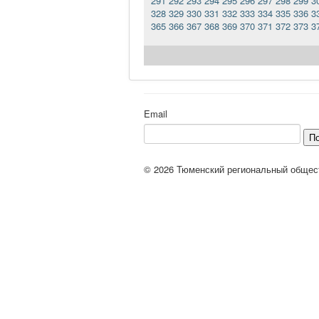
291
292
293
294
295
296
297
298
299
3
328
329
330
331
332
333
334
335
336
3
365
366
367
368
369
370
371
372
373
3
Email
П
© 2026 Тюменский региональный общес