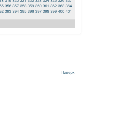
18
319
320
321
322
323
324
325
326
327
55
356
357
358
359
360
361
362
363
364
92
393
394
395
396
397
398
399
400
401
Наверх