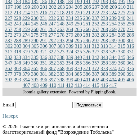
182
183
184
185
186
187
188
189
190
191
192
193
194
195
196
197
198
199
200
201
202
203
204
205
206
207
208
209
210
211
212
213
214
215
216
217
218
219
220
221
222
223
224
225
226
227
228
229
230
231
232
233
234
235
236
237
238
239
240
241
242
243
244
245
246
247
248
249
250
251
252
253
254
255
256
257
258
259
260
261
262
263
264
265
266
267
268
269
270
271
272
273
274
275
276
277
278
279
280
281
282
283
284
285
286
287
288
289
290
291
292
293
294
295
296
297
298
299
300
301
302
303
304
305
306
307
308
309
310
311
312
313
314
315
316
317
318
319
320
321
322
323
324
325
326
327
328
329
330
331
332
333
334
335
336
337
338
339
340
341
342
343
344
345
346
347
348
349
350
351
352
353
354
355
356
357
358
359
360
361
362
363
364
365
366
367
368
369
370
371
372
373
374
375
376
377
378
379
380
381
382
383
384
385
386
387
388
389
390
391
392
393
394
395
396
397
398
399
400
401
402
403
404
405
406
407
408
409
410
411
412
413
414
415
416
417
Joomla gallery
extension. Powered by FlippingBook.
Email
Подписаться
Наверх
© 2026 Тюменский региональный общественный
благотворительный фонд "Возрождение Тобольска"