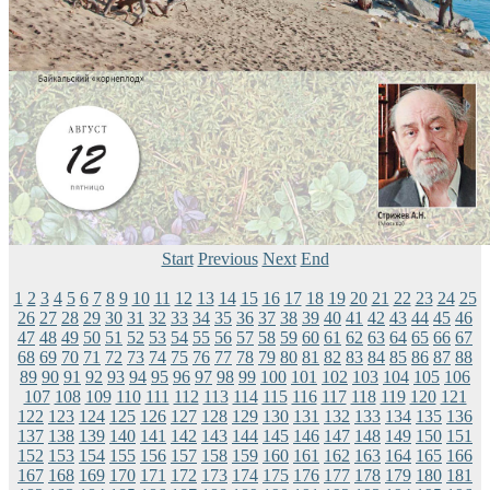
Start
Previous
Next
End
1
2
3
4
5
6
7
8
9
10
11
12
13
14
15
16
17
18
19
20
21
22
23
24
25
26
27
28
29
30
31
32
33
34
35
36
37
38
39
40
41
42
43
44
45
46
47
48
49
50
51
52
53
54
55
56
57
58
59
60
61
62
63
64
65
66
67
68
69
70
71
72
73
74
75
76
77
78
79
80
81
82
83
84
85
86
87
88
89
90
91
92
93
94
95
96
97
98
99
100
101
102
103
104
105
106
107
108
109
110
111
112
113
114
115
116
117
118
119
120
121
122
123
124
125
126
127
128
129
130
131
132
133
134
135
136
137
138
139
140
141
142
143
144
145
146
147
148
149
150
151
152
153
154
155
156
157
158
159
160
161
162
163
164
165
166
167
168
169
170
171
172
173
174
175
176
177
178
179
180
181