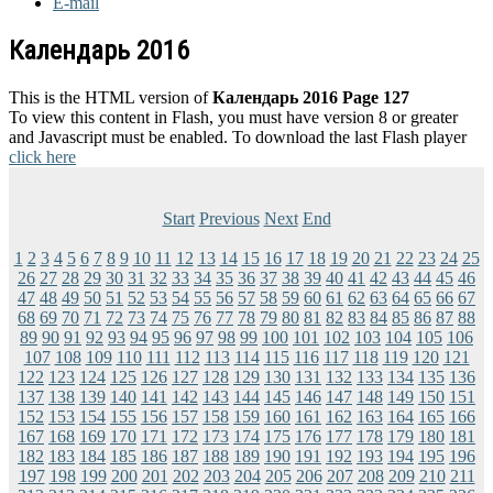
E-mail
Календарь 2016
This is the HTML version of
Календарь 2016 Page 127
To view this content in Flash, you must have version 8 or greater
and Javascript must be enabled. To download the last Flash player
click here
Start
Previous
Next
End
1
2
3
4
5
6
7
8
9
10
11
12
13
14
15
16
17
18
19
20
21
22
23
24
25
26
27
28
29
30
31
32
33
34
35
36
37
38
39
40
41
42
43
44
45
46
47
48
49
50
51
52
53
54
55
56
57
58
59
60
61
62
63
64
65
66
67
68
69
70
71
72
73
74
75
76
77
78
79
80
81
82
83
84
85
86
87
88
89
90
91
92
93
94
95
96
97
98
99
100
101
102
103
104
105
106
107
108
109
110
111
112
113
114
115
116
117
118
119
120
121
122
123
124
125
126
127
128
129
130
131
132
133
134
135
136
137
138
139
140
141
142
143
144
145
146
147
148
149
150
151
152
153
154
155
156
157
158
159
160
161
162
163
164
165
166
167
168
169
170
171
172
173
174
175
176
177
178
179
180
181
182
183
184
185
186
187
188
189
190
191
192
193
194
195
196
197
198
199
200
201
202
203
204
205
206
207
208
209
210
211