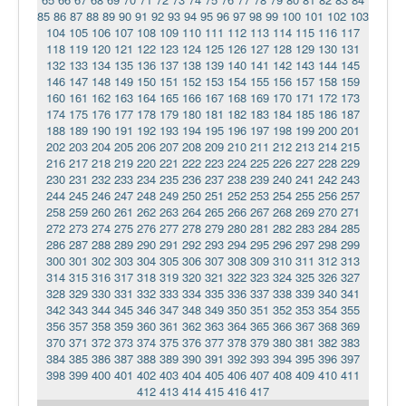
85
86
87
88
89
90
91
92
93
94
95
96
97
98
99
100
101
102
103
104
105
106
107
108
109
110
111
112
113
114
115
116
117
118
119
120
121
122
123
124
125
126
127
128
129
130
131
132
133
134
135
136
137
138
139
140
141
142
143
144
145
146
147
148
149
150
151
152
153
154
155
156
157
158
159
160
161
162
163
164
165
166
167
168
169
170
171
172
173
174
175
176
177
178
179
180
181
182
183
184
185
186
187
188
189
190
191
192
193
194
195
196
197
198
199
200
201
202
203
204
205
206
207
208
209
210
211
212
213
214
215
216
217
218
219
220
221
222
223
224
225
226
227
228
229
230
231
232
233
234
235
236
237
238
239
240
241
242
243
244
245
246
247
248
249
250
251
252
253
254
255
256
257
258
259
260
261
262
263
264
265
266
267
268
269
270
271
272
273
274
275
276
277
278
279
280
281
282
283
284
285
286
287
288
289
290
291
292
293
294
295
296
297
298
299
300
301
302
303
304
305
306
307
308
309
310
311
312
313
314
315
316
317
318
319
320
321
322
323
324
325
326
327
328
329
330
331
332
333
334
335
336
337
338
339
340
341
342
343
344
345
346
347
348
349
350
351
352
353
354
355
356
357
358
359
360
361
362
363
364
365
366
367
368
369
370
371
372
373
374
375
376
377
378
379
380
381
382
383
384
385
386
387
388
389
390
391
392
393
394
395
396
397
398
399
400
401
402
403
404
405
406
407
408
409
410
411
412
413
414
415
416
417