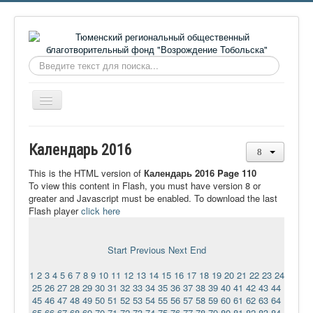
Искать...
Включить/
выключить
навигацию
Главная
Календарь 2016
О фонде
This is the HTML version of
Календарь 2016 Page 110
Онлайн библиотека
To view this content in Flash, you must have version 8 or
greater and Javascript must be enabled. To download the last
Видеоматериалы
Flash player
click here
Контакты
Start
Previous
Next
End
Сайт проекта Достоевский
1
2
3
4
5
6
7
8
9
10
11
12
13
14
15
16
17
18
19
20
21
22
23
24
Ермаковополе.рф
25
26
27
28
29
30
31
32
33
34
35
36
37
38
39
40
41
42
43
44
45
46
47
48
49
50
51
52
53
54
55
56
57
58
59
60
61
62
63
64
65
66
67
68
69
70
71
72
73
74
75
76
77
78
79
80
81
82
83
84