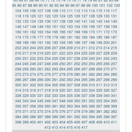
85
86
87
88
89
90
91
92
93
94
95
96
97
98
99
100
101
102
103
104
105
106
107
108
109
110
111
112
113
114
115
116
117
118
119
120
121
122
123
124
125
126
127
128
129
130
131
132
133
134
135
136
137
138
139
140
141
142
143
144
145
146
147
148
149
150
151
152
153
154
155
156
157
158
159
160
161
162
163
164
165
166
167
168
169
170
171
172
173
174
175
176
177
178
179
180
181
182
183
184
185
186
187
188
189
190
191
192
193
194
195
196
197
198
199
200
201
202
203
204
205
206
207
208
209
210
211
212
213
214
215
216
217
218
219
220
221
222
223
224
225
226
227
228
229
230
231
232
233
234
235
236
237
238
239
240
241
242
243
244
245
246
247
248
249
250
251
252
253
254
255
256
257
258
259
260
261
262
263
264
265
266
267
268
269
270
271
272
273
274
275
276
277
278
279
280
281
282
283
284
285
286
287
288
289
290
291
292
293
294
295
296
297
298
299
300
301
302
303
304
305
306
307
308
309
310
311
312
313
314
315
316
317
318
319
320
321
322
323
324
325
326
327
328
329
330
331
332
333
334
335
336
337
338
339
340
341
342
343
344
345
346
347
348
349
350
351
352
353
354
355
356
357
358
359
360
361
362
363
364
365
366
367
368
369
370
371
372
373
374
375
376
377
378
379
380
381
382
383
384
385
386
387
388
389
390
391
392
393
394
395
396
397
398
399
400
401
402
403
404
405
406
407
408
409
410
411
412
413
414
415
416
417