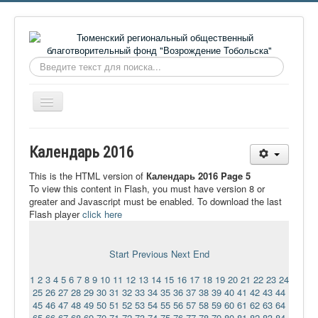
Искать...
Включить/
выключить
навигацию
Главная
Календарь 2016
О фонде
This is the HTML version of
Календарь 2016 Page 5
Онлайн библиотека
To view this content in Flash, you must have version 8 or
greater and Javascript must be enabled. To download the last
Видеоматериалы
Flash player
click here
Контакты
Start
Previous
Next
End
Сайт проекта Достоевский
1
2
3
4
5
6
7
8
9
10
11
12
13
14
15
16
17
18
19
20
21
22
23
24
Ермаковополе.рф
25
26
27
28
29
30
31
32
33
34
35
36
37
38
39
40
41
42
43
44
45
46
47
48
49
50
51
52
53
54
55
56
57
58
59
60
61
62
63
64
65
66
67
68
69
70
71
72
73
74
75
76
77
78
79
80
81
82
83
84