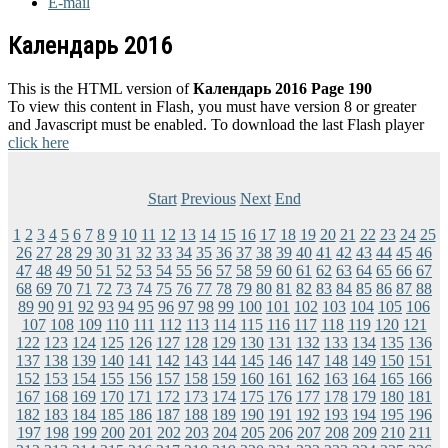
E-mail
Календарь 2016
This is the HTML version of
Календарь 2016 Page 190
To view this content in Flash, you must have version 8 or greater
and Javascript must be enabled. To download the last Flash player
click here
Start
Previous
Next
End
1
2
3
4
5
6
7
8
9
10
11
12
13
14
15
16
17
18
19
20
21
22
23
24
25
26
27
28
29
30
31
32
33
34
35
36
37
38
39
40
41
42
43
44
45
46
47
48
49
50
51
52
53
54
55
56
57
58
59
60
61
62
63
64
65
66
67
68
69
70
71
72
73
74
75
76
77
78
79
80
81
82
83
84
85
86
87
88
89
90
91
92
93
94
95
96
97
98
99
100
101
102
103
104
105
106
107
108
109
110
111
112
113
114
115
116
117
118
119
120
121
122
123
124
125
126
127
128
129
130
131
132
133
134
135
136
137
138
139
140
141
142
143
144
145
146
147
148
149
150
151
152
153
154
155
156
157
158
159
160
161
162
163
164
165
166
167
168
169
170
171
172
173
174
175
176
177
178
179
180
181
182
183
184
185
186
187
188
189
190
191
192
193
194
195
196
197
198
199
200
201
202
203
204
205
206
207
208
209
210
211