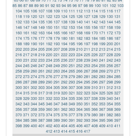
85
86
87
88
89
90
91
92
93
94
95
96
97
98
99
100
101
102
103
104
105
106
107
108
109
110
111
112
113
114
115
116
117
118
119
120
121
122
123
124
125
126
127
128
129
130
131
132
133
134
135
136
137
138
139
140
141
142
143
144
145
146
147
148
149
150
151
152
153
154
155
156
157
158
159
160
161
162
163
164
165
166
167
168
169
170
171
172
173
174
175
176
177
178
179
180
181
182
183
184
185
186
187
188
189
190
191
192
193
194
195
196
197
198
199
200
201
202
203
204
205
206
207
208
209
210
211
212
213
214
215
216
217
218
219
220
221
222
223
224
225
226
227
228
229
230
231
232
233
234
235
236
237
238
239
240
241
242
243
244
245
246
247
248
249
250
251
252
253
254
255
256
257
258
259
260
261
262
263
264
265
266
267
268
269
270
271
272
273
274
275
276
277
278
279
280
281
282
283
284
285
286
287
288
289
290
291
292
293
294
295
296
297
298
299
300
301
302
303
304
305
306
307
308
309
310
311
312
313
314
315
316
317
318
319
320
321
322
323
324
325
326
327
328
329
330
331
332
333
334
335
336
337
338
339
340
341
342
343
344
345
346
347
348
349
350
351
352
353
354
355
356
357
358
359
360
361
362
363
364
365
366
367
368
369
370
371
372
373
374
375
376
377
378
379
380
381
382
383
384
385
386
387
388
389
390
391
392
393
394
395
396
397
398
399
400
401
402
403
404
405
406
407
408
409
410
411
412
413
414
415
416
417