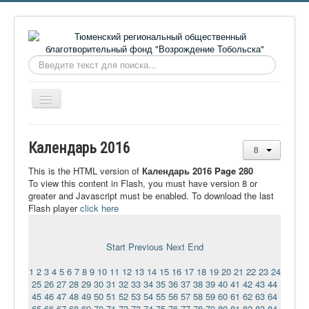
Искать...
Включить/
выключить
навигацию
Главная
Календарь 2016
О фонде
This is the HTML version of
Календарь 2016 Page 280
Онлайн библиотека
To view this content in Flash, you must have version 8 or
greater and Javascript must be enabled. To download the last
Видеоматериалы
Flash player
click here
Контакты
Start
Previous
Next
End
Сайт проекта Достоевский
1
2
3
4
5
6
7
8
9
10
11
12
13
14
15
16
17
18
19
20
21
22
23
24
Ермаковополе.рф
25
26
27
28
29
30
31
32
33
34
35
36
37
38
39
40
41
42
43
44
45
46
47
48
49
50
51
52
53
54
55
56
57
58
59
60
61
62
63
64
65
66
67
68
69
70
71
72
73
74
75
76
77
78
79
80
81
82
83
84