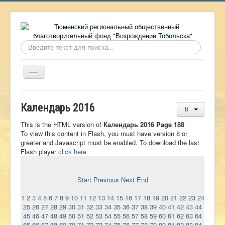
Искать...
Включить/
выключить
навигацию
Главная
Календарь 2016
О фонде
This is the HTML version of
Календарь 2016 Page 188
Онлайн библиотека
To view this content in Flash, you must have version 8 or
greater and Javascript must be enabled. To download the last
Видеоматериалы
Flash player
click here
Контакты
Start
Previous
Next
End
Сайт проекта Достоевский
1
2
3
4
5
6
7
8
9
10
11
12
13
14
15
16
17
18
19
20
21
22
23
24
Ермаковополе.рф
25
26
27
28
29
30
31
32
33
34
35
36
37
38
39
40
41
42
43
44
45
46
47
48
49
50
51
52
53
54
55
56
57
58
59
60
61
62
63
64
65
66
67
68
69
70
71
72
73
74
75
76
77
78
79
80
81
82
83
84