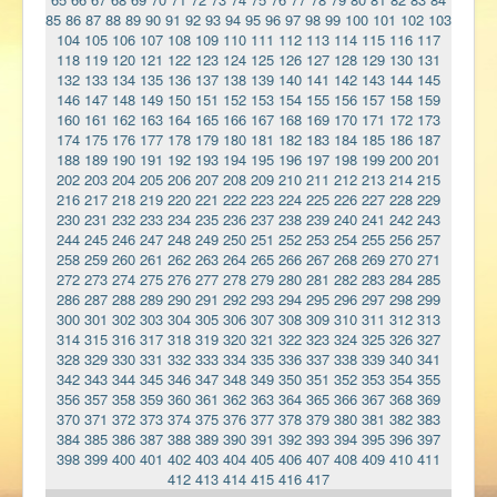
85
86
87
88
89
90
91
92
93
94
95
96
97
98
99
100
101
102
103
104
105
106
107
108
109
110
111
112
113
114
115
116
117
118
119
120
121
122
123
124
125
126
127
128
129
130
131
132
133
134
135
136
137
138
139
140
141
142
143
144
145
146
147
148
149
150
151
152
153
154
155
156
157
158
159
160
161
162
163
164
165
166
167
168
169
170
171
172
173
174
175
176
177
178
179
180
181
182
183
184
185
186
187
188
189
190
191
192
193
194
195
196
197
198
199
200
201
202
203
204
205
206
207
208
209
210
211
212
213
214
215
216
217
218
219
220
221
222
223
224
225
226
227
228
229
230
231
232
233
234
235
236
237
238
239
240
241
242
243
244
245
246
247
248
249
250
251
252
253
254
255
256
257
258
259
260
261
262
263
264
265
266
267
268
269
270
271
272
273
274
275
276
277
278
279
280
281
282
283
284
285
286
287
288
289
290
291
292
293
294
295
296
297
298
299
300
301
302
303
304
305
306
307
308
309
310
311
312
313
314
315
316
317
318
319
320
321
322
323
324
325
326
327
328
329
330
331
332
333
334
335
336
337
338
339
340
341
342
343
344
345
346
347
348
349
350
351
352
353
354
355
356
357
358
359
360
361
362
363
364
365
366
367
368
369
370
371
372
373
374
375
376
377
378
379
380
381
382
383
384
385
386
387
388
389
390
391
392
393
394
395
396
397
398
399
400
401
402
403
404
405
406
407
408
409
410
411
412
413
414
415
416
417