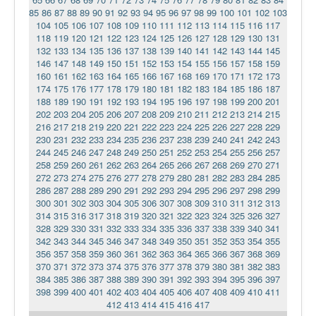
85
86
87
88
89
90
91
92
93
94
95
96
97
98
99
100
101
102
103
104
105
106
107
108
109
110
111
112
113
114
115
116
117
118
119
120
121
122
123
124
125
126
127
128
129
130
131
132
133
134
135
136
137
138
139
140
141
142
143
144
145
146
147
148
149
150
151
152
153
154
155
156
157
158
159
160
161
162
163
164
165
166
167
168
169
170
171
172
173
174
175
176
177
178
179
180
181
182
183
184
185
186
187
188
189
190
191
192
193
194
195
196
197
198
199
200
201
202
203
204
205
206
207
208
209
210
211
212
213
214
215
216
217
218
219
220
221
222
223
224
225
226
227
228
229
230
231
232
233
234
235
236
237
238
239
240
241
242
243
244
245
246
247
248
249
250
251
252
253
254
255
256
257
258
259
260
261
262
263
264
265
266
267
268
269
270
271
272
273
274
275
276
277
278
279
280
281
282
283
284
285
286
287
288
289
290
291
292
293
294
295
296
297
298
299
300
301
302
303
304
305
306
307
308
309
310
311
312
313
314
315
316
317
318
319
320
321
322
323
324
325
326
327
328
329
330
331
332
333
334
335
336
337
338
339
340
341
342
343
344
345
346
347
348
349
350
351
352
353
354
355
356
357
358
359
360
361
362
363
364
365
366
367
368
369
370
371
372
373
374
375
376
377
378
379
380
381
382
383
384
385
386
387
388
389
390
391
392
393
394
395
396
397
398
399
400
401
402
403
404
405
406
407
408
409
410
411
412
413
414
415
416
417