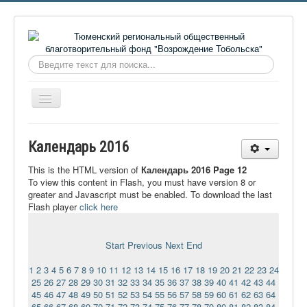
Искать...
Включить/
выключить
навигацию
Главная
Календарь 2016
О фонде
This is the HTML version of
Календарь 2016 Page 12
Онлайн библиотека
To view this content in Flash, you must have version 8 or
greater and Javascript must be enabled. To download the last
Видеоматериалы
Flash player
click here
Контакты
Start
Previous
Next
End
Сайт проекта Достоевский
1
2
3
4
5
6
7
8
9
10
11
12
13
14
15
16
17
18
19
20
21
22
23
24
Ермаковополе.рф
25
26
27
28
29
30
31
32
33
34
35
36
37
38
39
40
41
42
43
44
45
46
47
48
49
50
51
52
53
54
55
56
57
58
59
60
61
62
63
64
65
66
67
68
69
70
71
72
73
74
75
76
77
78
79
80
81
82
83
84