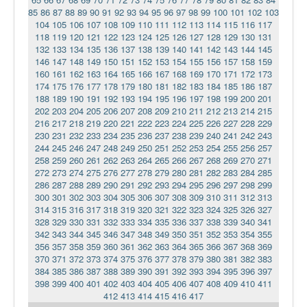
85
86
87
88
89
90
91
92
93
94
95
96
97
98
99
100
101
102
103
104
105
106
107
108
109
110
111
112
113
114
115
116
117
118
119
120
121
122
123
124
125
126
127
128
129
130
131
132
133
134
135
136
137
138
139
140
141
142
143
144
145
146
147
148
149
150
151
152
153
154
155
156
157
158
159
160
161
162
163
164
165
166
167
168
169
170
171
172
173
174
175
176
177
178
179
180
181
182
183
184
185
186
187
188
189
190
191
192
193
194
195
196
197
198
199
200
201
202
203
204
205
206
207
208
209
210
211
212
213
214
215
216
217
218
219
220
221
222
223
224
225
226
227
228
229
230
231
232
233
234
235
236
237
238
239
240
241
242
243
244
245
246
247
248
249
250
251
252
253
254
255
256
257
258
259
260
261
262
263
264
265
266
267
268
269
270
271
272
273
274
275
276
277
278
279
280
281
282
283
284
285
286
287
288
289
290
291
292
293
294
295
296
297
298
299
300
301
302
303
304
305
306
307
308
309
310
311
312
313
314
315
316
317
318
319
320
321
322
323
324
325
326
327
328
329
330
331
332
333
334
335
336
337
338
339
340
341
342
343
344
345
346
347
348
349
350
351
352
353
354
355
356
357
358
359
360
361
362
363
364
365
366
367
368
369
370
371
372
373
374
375
376
377
378
379
380
381
382
383
384
385
386
387
388
389
390
391
392
393
394
395
396
397
398
399
400
401
402
403
404
405
406
407
408
409
410
411
412
413
414
415
416
417