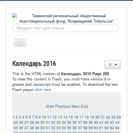
Искать...
Включить/
выключить
навигацию
Главная
Календарь 2016
О фонде
This is the HTML version of
Календарь 2016 Page 208
Онлайн библиотека
To view this content in Flash, you must have version 8 or
greater and Javascript must be enabled. To download the last
Видеоматериалы
Flash player
click here
Контакты
Start
Previous
Next
End
Сайт проекта Достоевский
1
2
3
4
5
6
7
8
9
10
11
12
13
14
15
16
17
18
19
20
21
22
23
24
Ермаковополе.рф
25
26
27
28
29
30
31
32
33
34
35
36
37
38
39
40
41
42
43
44
45
46
47
48
49
50
51
52
53
54
55
56
57
58
59
60
61
62
63
64
65
66
67
68
69
70
71
72
73
74
75
76
77
78
79
80
81
82
83
84