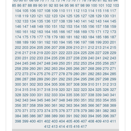
85
86
87
88
89
90
91
92
93
94
95
96
97
98
99
100
101
102
103
104
105
106
107
108
109
110
111
112
113
114
115
116
117
118
119
120
121
122
123
124
125
126
127
128
129
130
131
132
133
134
135
136
137
138
139
140
141
142
143
144
145
146
147
148
149
150
151
152
153
154
155
156
157
158
159
160
161
162
163
164
165
166
167
168
169
170
171
172
173
174
175
176
177
178
179
180
181
182
183
184
185
186
187
188
189
190
191
192
193
194
195
196
197
198
199
200
201
202
203
204
205
206
207
208
209
210
211
212
213
214
215
216
217
218
219
220
221
222
223
224
225
226
227
228
229
230
231
232
233
234
235
236
237
238
239
240
241
242
243
244
245
246
247
248
249
250
251
252
253
254
255
256
257
258
259
260
261
262
263
264
265
266
267
268
269
270
271
272
273
274
275
276
277
278
279
280
281
282
283
284
285
286
287
288
289
290
291
292
293
294
295
296
297
298
299
300
301
302
303
304
305
306
307
308
309
310
311
312
313
314
315
316
317
318
319
320
321
322
323
324
325
326
327
328
329
330
331
332
333
334
335
336
337
338
339
340
341
342
343
344
345
346
347
348
349
350
351
352
353
354
355
356
357
358
359
360
361
362
363
364
365
366
367
368
369
370
371
372
373
374
375
376
377
378
379
380
381
382
383
384
385
386
387
388
389
390
391
392
393
394
395
396
397
398
399
400
401
402
403
404
405
406
407
408
409
410
411
412
413
414
415
416
417