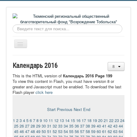
Искать...
Включить/
выключить
навигацию
Главная
Календарь 2016
О фонде
This is the HTML version of
Календарь 2016 Page 199
Онлайн библиотека
To view this content in Flash, you must have version 8 or
greater and Javascript must be enabled. To download the last
Видеоматериалы
Flash player
click here
Контакты
Start
Previous
Next
End
Сайт проекта Достоевский
1
2
3
4
5
6
7
8
9
10
11
12
13
14
15
16
17
18
19
20
21
22
23
24
Ермаковополе.рф
25
26
27
28
29
30
31
32
33
34
35
36
37
38
39
40
41
42
43
44
45
46
47
48
49
50
51
52
53
54
55
56
57
58
59
60
61
62
63
64
65
66
67
68
69
70
71
72
73
74
75
76
77
78
79
80
81
82
83
84