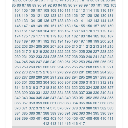
85
86
87
88
89
90
91
92
93
94
95
96
97
98
99
100
101
102
103
104
105
106
107
108
109
110
111
112
113
114
115
116
117
118
119
120
121
122
123
124
125
126
127
128
129
130
131
132
133
134
135
136
137
138
139
140
141
142
143
144
145
146
147
148
149
150
151
152
153
154
155
156
157
158
159
160
161
162
163
164
165
166
167
168
169
170
171
172
173
174
175
176
177
178
179
180
181
182
183
184
185
186
187
188
189
190
191
192
193
194
195
196
197
198
199
200
201
202
203
204
205
206
207
208
209
210
211
212
213
214
215
216
217
218
219
220
221
222
223
224
225
226
227
228
229
230
231
232
233
234
235
236
237
238
239
240
241
242
243
244
245
246
247
248
249
250
251
252
253
254
255
256
257
258
259
260
261
262
263
264
265
266
267
268
269
270
271
272
273
274
275
276
277
278
279
280
281
282
283
284
285
286
287
288
289
290
291
292
293
294
295
296
297
298
299
300
301
302
303
304
305
306
307
308
309
310
311
312
313
314
315
316
317
318
319
320
321
322
323
324
325
326
327
328
329
330
331
332
333
334
335
336
337
338
339
340
341
342
343
344
345
346
347
348
349
350
351
352
353
354
355
356
357
358
359
360
361
362
363
364
365
366
367
368
369
370
371
372
373
374
375
376
377
378
379
380
381
382
383
384
385
386
387
388
389
390
391
392
393
394
395
396
397
398
399
400
401
402
403
404
405
406
407
408
409
410
411
412
413
414
415
416
417