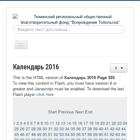
Искать...
Включить/
выключить
навигацию
Главная
Календарь 2016
О фонде
This is the HTML version of
Календарь 2016 Page 355
Онлайн библиотека
To view this content in Flash, you must have version 8 or
greater and Javascript must be enabled. To download the last
Видеоматериалы
Flash player
click here
Контакты
Start
Previous
Next
End
Сайт проекта Достоевский
1
2
3
4
5
6
7
8
9
10
11
12
13
14
15
16
17
18
19
20
21
22
23
24
Ермаковополе.рф
25
26
27
28
29
30
31
32
33
34
35
36
37
38
39
40
41
42
43
44
45
46
47
48
49
50
51
52
53
54
55
56
57
58
59
60
61
62
63
64
65
66
67
68
69
70
71
72
73
74
75
76
77
78
79
80
81
82
83
84