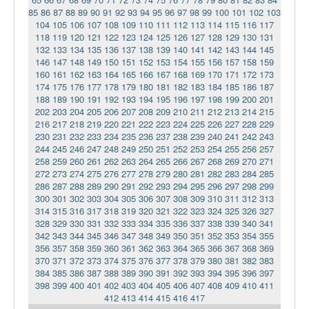
85
86
87
88
89
90
91
92
93
94
95
96
97
98
99
100
101
102
103
104
105
106
107
108
109
110
111
112
113
114
115
116
117
118
119
120
121
122
123
124
125
126
127
128
129
130
131
132
133
134
135
136
137
138
139
140
141
142
143
144
145
146
147
148
149
150
151
152
153
154
155
156
157
158
159
160
161
162
163
164
165
166
167
168
169
170
171
172
173
174
175
176
177
178
179
180
181
182
183
184
185
186
187
188
189
190
191
192
193
194
195
196
197
198
199
200
201
202
203
204
205
206
207
208
209
210
211
212
213
214
215
216
217
218
219
220
221
222
223
224
225
226
227
228
229
230
231
232
233
234
235
236
237
238
239
240
241
242
243
244
245
246
247
248
249
250
251
252
253
254
255
256
257
258
259
260
261
262
263
264
265
266
267
268
269
270
271
272
273
274
275
276
277
278
279
280
281
282
283
284
285
286
287
288
289
290
291
292
293
294
295
296
297
298
299
300
301
302
303
304
305
306
307
308
309
310
311
312
313
314
315
316
317
318
319
320
321
322
323
324
325
326
327
328
329
330
331
332
333
334
335
336
337
338
339
340
341
342
343
344
345
346
347
348
349
350
351
352
353
354
355
356
357
358
359
360
361
362
363
364
365
366
367
368
369
370
371
372
373
374
375
376
377
378
379
380
381
382
383
384
385
386
387
388
389
390
391
392
393
394
395
396
397
398
399
400
401
402
403
404
405
406
407
408
409
410
411
412
413
414
415
416
417