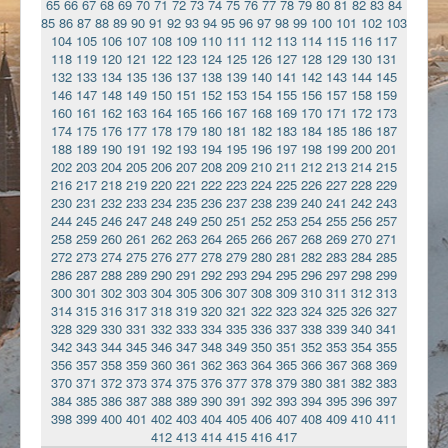
65
66
67
68
69
70
71
72
73
74
75
76
77
78
79
80
81
82
83
84
85
86
87
88
89
90
91
92
93
94
95
96
97
98
99
100
101
102
103
104
105
106
107
108
109
110
111
112
113
114
115
116
117
118
119
120
121
122
123
124
125
126
127
128
129
130
131
132
133
134
135
136
137
138
139
140
141
142
143
144
145
146
147
148
149
150
151
152
153
154
155
156
157
158
159
160
161
162
163
164
165
166
167
168
169
170
171
172
173
174
175
176
177
178
179
180
181
182
183
184
185
186
187
188
189
190
191
192
193
194
195
196
197
198
199
200
201
202
203
204
205
206
207
208
209
210
211
212
213
214
215
216
217
218
219
220
221
222
223
224
225
226
227
228
229
230
231
232
233
234
235
236
237
238
239
240
241
242
243
244
245
246
247
248
249
250
251
252
253
254
255
256
257
258
259
260
261
262
263
264
265
266
267
268
269
270
271
272
273
274
275
276
277
278
279
280
281
282
283
284
285
286
287
288
289
290
291
292
293
294
295
296
297
298
299
300
301
302
303
304
305
306
307
308
309
310
311
312
313
314
315
316
317
318
319
320
321
322
323
324
325
326
327
328
329
330
331
332
333
334
335
336
337
338
339
340
341
342
343
344
345
346
347
348
349
350
351
352
353
354
355
356
357
358
359
360
361
362
363
364
365
366
367
368
369
370
371
372
373
374
375
376
377
378
379
380
381
382
383
384
385
386
387
388
389
390
391
392
393
394
395
396
397
398
399
400
401
402
403
404
405
406
407
408
409
410
411
412
413
414
415
416
417