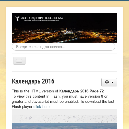
Искать...
Включить/
выключить
навигацию
Главная
Календарь 2016
О фонде
This is the HTML version of
Календарь 2016 Page 72
Онлайн библиотека
To view this content in Flash, you must have version 8 or
greater and Javascript must be enabled. To download the last
Видеоматериалы
Flash player
click here
Контакты
Сайт проекта Достоевский