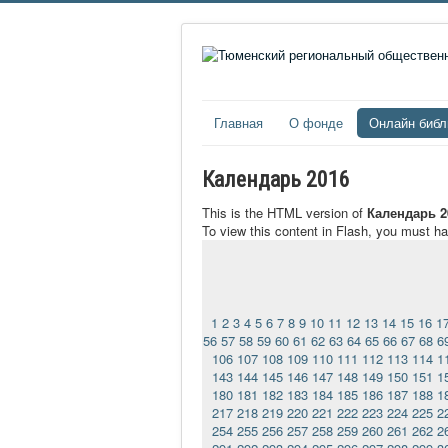
Главная
О фонде
Онлайн библ
Календарь 2016
This is the HTML version of
Календарь 2
To view this content in Flash, you must h
1
2
3
4
5
6
7
8
9
10
11
12
13
14
15
16
1
56
57
58
59
60
61
62
63
64
65
66
67
68
6
106
107
108
109
110
111
112
113
114
1
143
144
145
146
147
148
149
150
151
1
180
181
182
183
184
185
186
187
188
1
217
218
219
220
221
222
223
224
225
2
254
255
256
257
258
259
260
261
262
2