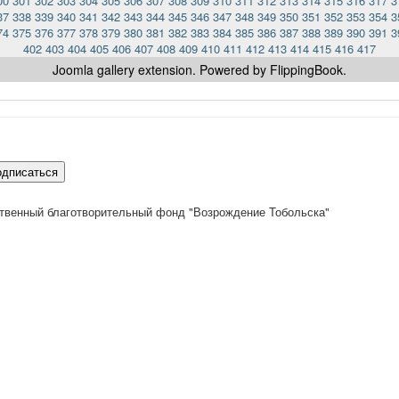
00
301
302
303
304
305
306
307
308
309
310
311
312
313
314
315
316
317
3
37
338
339
340
341
342
343
344
345
346
347
348
349
350
351
352
353
354
3
74
375
376
377
378
379
380
381
382
383
384
385
386
387
388
389
390
391
3
402
403
404
405
406
407
408
409
410
411
412
413
414
415
416
417
Joomla gallery
extension. Powered by FlippingBook.
одписаться
твенный благотворительный фонд "Возрождение Тобольска"