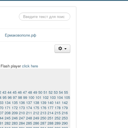
Искать...
Ермаковополе.рф
t Flash player
click here
2
43
44
45
46
47
48
49
50
51
52
53
54
55
4
95
96
97
98
99
100
101
102
103
104
105
33
134
135
136
137
138
139
140
141
142
70
171
172
173
174
175
176
177
178
179
07
208
209
210
211
212
213
214
215
216
44
245
246
247
248
249
250
251
252
253
81
282
283
284
285
286
287
288
289
290