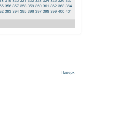
18
319
320
321
322
323
324
325
326
327
55
356
357
358
359
360
361
362
363
364
92
393
394
395
396
397
398
399
400
401
Наверх