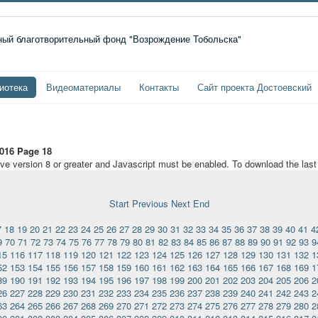
иотека
Видеоматериалы
Контакты
Сайт проекта Достоевский
016 Page 18
ave version 8 or greater and Javascript must be enabled. To download the las
Start
Previous
Next
End
7
18
19
20
21
22
23
24
25
26
27
28
29
30
31
32
33
34
35
36
37
38
39
40
41
4
9
70
71
72
73
74
75
76
77
78
79
80
81
82
83
84
85
86
87
88
89
90
91
92
93
9
15
116
117
118
119
120
121
122
123
124
125
126
127
128
129
130
131
132
1
52
153
154
155
156
157
158
159
160
161
162
163
164
165
166
167
168
169
1
89
190
191
192
193
194
195
196
197
198
199
200
201
202
203
204
205
206
2
26
227
228
229
230
231
232
233
234
235
236
237
238
239
240
241
242
243
2
63
264
265
266
267
268
269
270
271
272
273
274
275
276
277
278
279
280
2