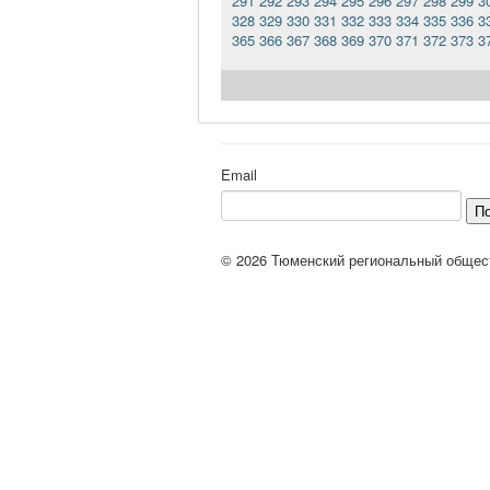
291
292
293
294
295
296
297
298
299
3
328
329
330
331
332
333
334
335
336
3
365
366
367
368
369
370
371
372
373
3
Email
П
© 2026 Тюменский региональный общес