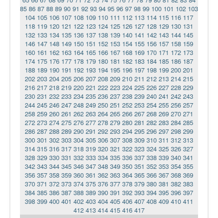
85
86
87
88
89
90
91
92
93
94
95
96
97
98
99
100
101
102
103
104
105
106
107
108
109
110
111
112
113
114
115
116
117
118
119
120
121
122
123
124
125
126
127
128
129
130
131
132
133
134
135
136
137
138
139
140
141
142
143
144
145
146
147
148
149
150
151
152
153
154
155
156
157
158
159
160
161
162
163
164
165
166
167
168
169
170
171
172
173
174
175
176
177
178
179
180
181
182
183
184
185
186
187
188
189
190
191
192
193
194
195
196
197
198
199
200
201
202
203
204
205
206
207
208
209
210
211
212
213
214
215
216
217
218
219
220
221
222
223
224
225
226
227
228
229
230
231
232
233
234
235
236
237
238
239
240
241
242
243
244
245
246
247
248
249
250
251
252
253
254
255
256
257
258
259
260
261
262
263
264
265
266
267
268
269
270
271
272
273
274
275
276
277
278
279
280
281
282
283
284
285
286
287
288
289
290
291
292
293
294
295
296
297
298
299
300
301
302
303
304
305
306
307
308
309
310
311
312
313
314
315
316
317
318
319
320
321
322
323
324
325
326
327
328
329
330
331
332
333
334
335
336
337
338
339
340
341
342
343
344
345
346
347
348
349
350
351
352
353
354
355
356
357
358
359
360
361
362
363
364
365
366
367
368
369
370
371
372
373
374
375
376
377
378
379
380
381
382
383
384
385
386
387
388
389
390
391
392
393
394
395
396
397
398
399
400
401
402
403
404
405
406
407
408
409
410
411
412
413
414
415
416
417