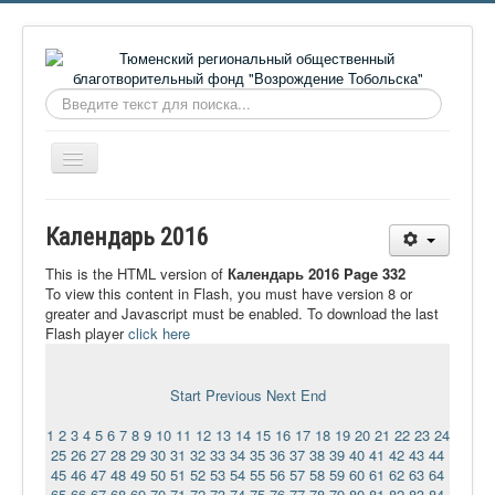
Искать...
Включить/
выключить
навигацию
Главная
Календарь 2016
О фонде
This is the HTML version of
Календарь 2016 Page 332
Онлайн библиотека
To view this content in Flash, you must have version 8 or
greater and Javascript must be enabled. To download the last
Видеоматериалы
Flash player
click here
Контакты
Start
Previous
Next
End
Сайт проекта Достоевский
1
2
3
4
5
6
7
8
9
10
11
12
13
14
15
16
17
18
19
20
21
22
23
24
Ермаковополе.рф
25
26
27
28
29
30
31
32
33
34
35
36
37
38
39
40
41
42
43
44
45
46
47
48
49
50
51
52
53
54
55
56
57
58
59
60
61
62
63
64
65
66
67
68
69
70
71
72
73
74
75
76
77
78
79
80
81
82
83
84