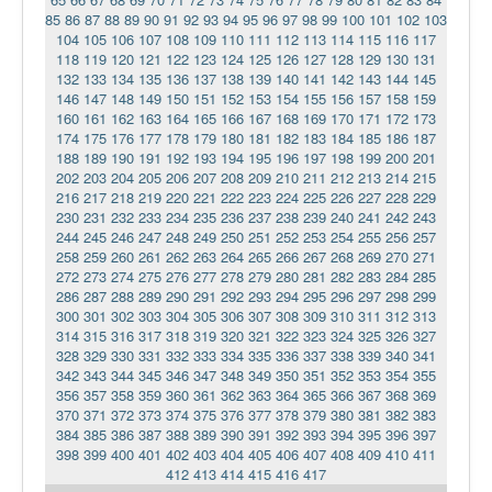
85
86
87
88
89
90
91
92
93
94
95
96
97
98
99
100
101
102
103
104
105
106
107
108
109
110
111
112
113
114
115
116
117
118
119
120
121
122
123
124
125
126
127
128
129
130
131
132
133
134
135
136
137
138
139
140
141
142
143
144
145
146
147
148
149
150
151
152
153
154
155
156
157
158
159
160
161
162
163
164
165
166
167
168
169
170
171
172
173
174
175
176
177
178
179
180
181
182
183
184
185
186
187
188
189
190
191
192
193
194
195
196
197
198
199
200
201
202
203
204
205
206
207
208
209
210
211
212
213
214
215
216
217
218
219
220
221
222
223
224
225
226
227
228
229
230
231
232
233
234
235
236
237
238
239
240
241
242
243
244
245
246
247
248
249
250
251
252
253
254
255
256
257
258
259
260
261
262
263
264
265
266
267
268
269
270
271
272
273
274
275
276
277
278
279
280
281
282
283
284
285
286
287
288
289
290
291
292
293
294
295
296
297
298
299
300
301
302
303
304
305
306
307
308
309
310
311
312
313
314
315
316
317
318
319
320
321
322
323
324
325
326
327
328
329
330
331
332
333
334
335
336
337
338
339
340
341
342
343
344
345
346
347
348
349
350
351
352
353
354
355
356
357
358
359
360
361
362
363
364
365
366
367
368
369
370
371
372
373
374
375
376
377
378
379
380
381
382
383
384
385
386
387
388
389
390
391
392
393
394
395
396
397
398
399
400
401
402
403
404
405
406
407
408
409
410
411
412
413
414
415
416
417