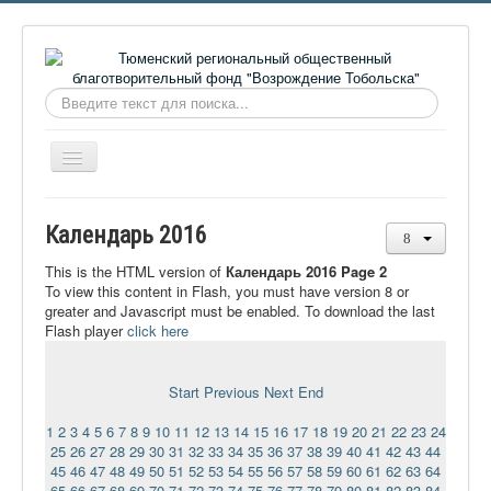
Искать...
Включить/
выключить
навигацию
Главная
Календарь 2016
О фонде
This is the HTML version of
Календарь 2016 Page 2
Онлайн библиотека
To view this content in Flash, you must have version 8 or
greater and Javascript must be enabled. To download the last
Видеоматериалы
Flash player
click here
Контакты
Start
Previous
Next
End
Сайт проекта Достоевский
1
2
3
4
5
6
7
8
9
10
11
12
13
14
15
16
17
18
19
20
21
22
23
24
Ермаковополе.рф
25
26
27
28
29
30
31
32
33
34
35
36
37
38
39
40
41
42
43
44
45
46
47
48
49
50
51
52
53
54
55
56
57
58
59
60
61
62
63
64
65
66
67
68
69
70
71
72
73
74
75
76
77
78
79
80
81
82
83
84