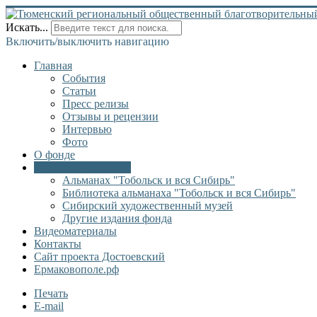
Искать...
Включить/выключить навигацию
Главная
События
Статьи
Пресс релизы
Отзывы и рецензии
Интервью
Фото
О фонде
Онлайн библиотека
Альманах "Тобольск и вся Сибирь"
Библиотека альманаха "Тобольск и вся Сибирь"
Сибирский художественный музей
Другие издания фонда
Видеоматериалы
Контакты
Сайт проекта Достоевский
Ермаковополе.рф
Печать
E-mail