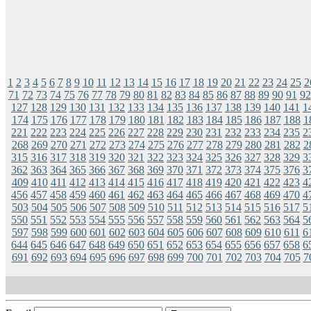
1
2
3
4
5
6
7
8
9
10
11
12
13
14
15
16
17
18
19
20
21
22
23
24
25
2
71
72
73
74
75
76
77
78
79
80
81
82
83
84
85
86
87
88
89
90
91
92
127
128
129
130
131
132
133
134
135
136
137
138
139
140
141
1
174
175
176
177
178
179
180
181
182
183
184
185
186
187
188
1
221
222
223
224
225
226
227
228
229
230
231
232
233
234
235
2
268
269
270
271
272
273
274
275
276
277
278
279
280
281
282
2
315
316
317
318
319
320
321
322
323
324
325
326
327
328
329
3
362
363
364
365
366
367
368
369
370
371
372
373
374
375
376
3
409
410
411
412
413
414
415
416
417
418
419
420
421
422
423
4
456
457
458
459
460
461
462
463
464
465
466
467
468
469
470
4
503
504
505
506
507
508
509
510
511
512
513
514
515
516
517
5
550
551
552
553
554
555
556
557
558
559
560
561
562
563
564
5
597
598
599
600
601
602
603
604
605
606
607
608
609
610
611
6
644
645
646
647
648
649
650
651
652
653
654
655
656
657
658
6
691
692
693
694
695
696
697
698
699
700
701
702
703
704
705
7