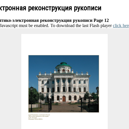
ектронная реконструкция рукописи
птико-электронная реконструкция рукописи Page 12
 Javascript must be enabled. To download the last Flash player
click her