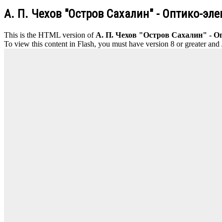
А. П. Чехов "Остров Сахалин" - Оптико-эл
This is the HTML version of
А. П. Чехов "Остров Сахалин" - О
To view this content in Flash, you must have version 8 or greater and