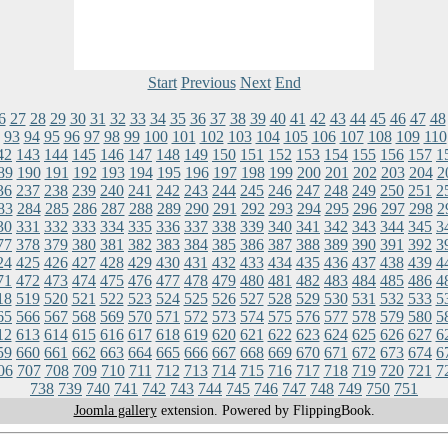
Start
Previous
Next
End
6
27
28
29
30
31
32
33
34
35
36
37
38
39
40
41
42
43
44
45
46
47
48
93
94
95
96
97
98
99
100
101
102
103
104
105
106
107
108
109
110
42
143
144
145
146
147
148
149
150
151
152
153
154
155
156
157
1
89
190
191
192
193
194
195
196
197
198
199
200
201
202
203
204
2
36
237
238
239
240
241
242
243
244
245
246
247
248
249
250
251
2
83
284
285
286
287
288
289
290
291
292
293
294
295
296
297
298
2
30
331
332
333
334
335
336
337
338
339
340
341
342
343
344
345
3
77
378
379
380
381
382
383
384
385
386
387
388
389
390
391
392
3
24
425
426
427
428
429
430
431
432
433
434
435
436
437
438
439
4
71
472
473
474
475
476
477
478
479
480
481
482
483
484
485
486
4
18
519
520
521
522
523
524
525
526
527
528
529
530
531
532
533
5
65
566
567
568
569
570
571
572
573
574
575
576
577
578
579
580
5
12
613
614
615
616
617
618
619
620
621
622
623
624
625
626
627
6
59
660
661
662
663
664
665
666
667
668
669
670
671
672
673
674
6
06
707
708
709
710
711
712
713
714
715
716
717
718
719
720
721
7
738
739
740
741
742
743
744
745
746
747
748
749
750
751
Joomla gallery
extension. Powered by FlippingBook.