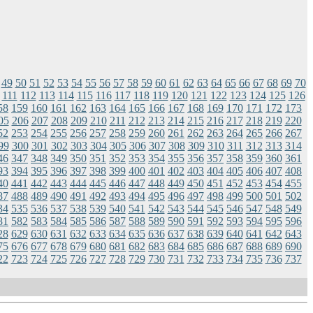
49
50
51
52
53
54
55
56
57
58
59
60
61
62
63
64
65
66
67
68
69
70
111
112
113
114
115
116
117
118
119
120
121
122
123
124
125
126
58
159
160
161
162
163
164
165
166
167
168
169
170
171
172
173
05
206
207
208
209
210
211
212
213
214
215
216
217
218
219
220
52
253
254
255
256
257
258
259
260
261
262
263
264
265
266
267
99
300
301
302
303
304
305
306
307
308
309
310
311
312
313
314
46
347
348
349
350
351
352
353
354
355
356
357
358
359
360
361
93
394
395
396
397
398
399
400
401
402
403
404
405
406
407
408
40
441
442
443
444
445
446
447
448
449
450
451
452
453
454
455
87
488
489
490
491
492
493
494
495
496
497
498
499
500
501
502
34
535
536
537
538
539
540
541
542
543
544
545
546
547
548
549
81
582
583
584
585
586
587
588
589
590
591
592
593
594
595
596
28
629
630
631
632
633
634
635
636
637
638
639
640
641
642
643
75
676
677
678
679
680
681
682
683
684
685
686
687
688
689
690
22
723
724
725
726
727
728
729
730
731
732
733
734
735
736
737