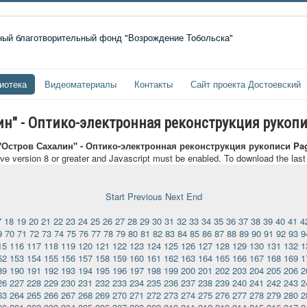
иотека
Видеоматериалы
Контакты
Сайт проекта Достоевский
лин" - Оптико-электронная реконструкция рукоп
 "Остров Сахалин" - Оптико-электронная реконструкция рукописи Pa
ave version 8 or greater and Javascript must be enabled. To download the las
Start
Previous
Next
End
7
18
19
20
21
22
23
24
25
26
27
28
29
30
31
32
33
34
35
36
37
38
39
40
41
4
9
70
71
72
73
74
75
76
77
78
79
80
81
82
83
84
85
86
87
88
89
90
91
92
93
9
15
116
117
118
119
120
121
122
123
124
125
126
127
128
129
130
131
132
1
52
153
154
155
156
157
158
159
160
161
162
163
164
165
166
167
168
169
1
89
190
191
192
193
194
195
196
197
198
199
200
201
202
203
204
205
206
2
26
227
228
229
230
231
232
233
234
235
236
237
238
239
240
241
242
243
2
63
264
265
266
267
268
269
270
271
272
273
274
275
276
277
278
279
280
2