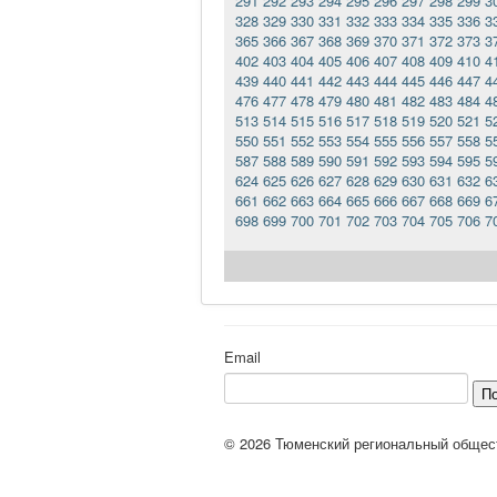
291
292
293
294
295
296
297
298
299
3
328
329
330
331
332
333
334
335
336
3
365
366
367
368
369
370
371
372
373
3
402
403
404
405
406
407
408
409
410
4
439
440
441
442
443
444
445
446
447
4
476
477
478
479
480
481
482
483
484
4
513
514
515
516
517
518
519
520
521
5
550
551
552
553
554
555
556
557
558
5
587
588
589
590
591
592
593
594
595
5
624
625
626
627
628
629
630
631
632
6
661
662
663
664
665
666
667
668
669
6
698
699
700
701
702
703
704
705
706
7
Email
П
© 2026 Тюменский региональный общес