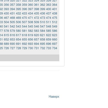
18
319
320
321
322
323
324
325
326
327
55
356
357
358
359
360
361
362
363
364
92
393
394
395
396
397
398
399
400
401
29
430
431
432
433
434
435
436
437
438
66
467
468
469
470
471
472
473
474
475
03
504
505
506
507
508
509
510
511
512
40
541
542
543
544
545
546
547
548
549
77
578
579
580
581
582
583
584
585
586
14
615
616
617
618
619
620
621
622
623
51
652
653
654
655
656
657
658
659
660
88
689
690
691
692
693
694
695
696
697
25
726
727
728
729
730
731
732
733
734
Наверх