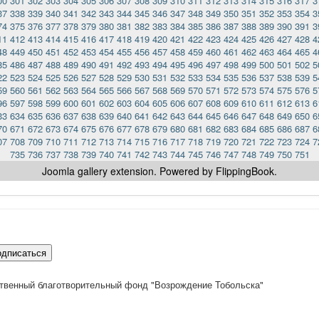
00
301
302
303
304
305
306
307
308
309
310
311
312
313
314
315
316
317
3
37
338
339
340
341
342
343
344
345
346
347
348
349
350
351
352
353
354
3
74
375
376
377
378
379
380
381
382
383
384
385
386
387
388
389
390
391
3
11
412
413
414
415
416
417
418
419
420
421
422
423
424
425
426
427
428
4
48
449
450
451
452
453
454
455
456
457
458
459
460
461
462
463
464
465
4
85
486
487
488
489
490
491
492
493
494
495
496
497
498
499
500
501
502
5
22
523
524
525
526
527
528
529
530
531
532
533
534
535
536
537
538
539
5
59
560
561
562
563
564
565
566
567
568
569
570
571
572
573
574
575
576
5
96
597
598
599
600
601
602
603
604
605
606
607
608
609
610
611
612
613
6
33
634
635
636
637
638
639
640
641
642
643
644
645
646
647
648
649
650
6
70
671
672
673
674
675
676
677
678
679
680
681
682
683
684
685
686
687
6
07
708
709
710
711
712
713
714
715
716
717
718
719
720
721
722
723
724
7
735
736
737
738
739
740
741
742
743
744
745
746
747
748
749
750
751
Joomla gallery
extension. Powered by FlippingBook.
одписаться
твенный благотворительный фонд "Возрождение Тобольска"