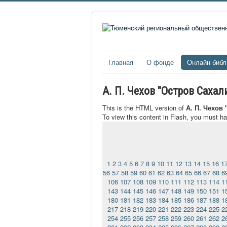
Главная
О фонде
Онлайн библ
А. П. Чехов "Остров Саха
This is the HTML version of
А. П. Чехов
To view this content in Flash, you must h
1
2
3
4
5
6
7
8
9
10
11
12
13
14
15
16
1
56
57
58
59
60
61
62
63
64
65
66
67
68
6
106
107
108
109
110
111
112
113
114
1
143
144
145
146
147
148
149
150
151
1
180
181
182
183
184
185
186
187
188
1
217
218
219
220
221
222
223
224
225
2
254
255
256
257
258
259
260
261
262
2