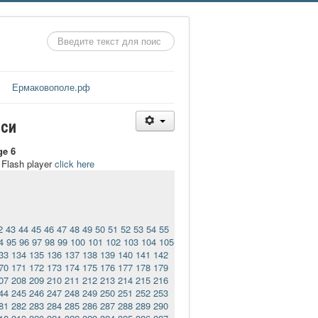
Искать...
Ермаковополе.рф
иси
ge 6
t Flash player
click here
2
43
44
45
46
47
48
49
50
51
52
53
54
55
4
95
96
97
98
99
100
101
102
103
104
105
33
134
135
136
137
138
139
140
141
142
70
171
172
173
174
175
176
177
178
179
07
208
209
210
211
212
213
214
215
216
44
245
246
247
248
249
250
251
252
253
81
282
283
284
285
286
287
288
289
290