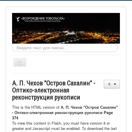
Искать...
Включить/
выключить
навигацию
Главная
А. П. Чехов "Остров Сахалин" -
О фонде
Оптико-электронная
реконструкция рукописи
Онлайн библиотека
Видеоматериалы
This is the HTML version of
А. П. Чехов "Остров Сахалин"
- Оптико-электронная реконструкция рукописи Page
Контакты
374
To view this content in Flash, you must have version 8 or
Сайт проекта Достоевский
greater and Javascript must be enabled. To download the last