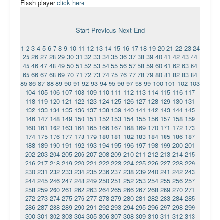
Flash player
click here
Ермаковополе.рф
Start
Previous
Next
End
1
2
3
4
5
6
7
8
9
10
11
12
13
14
15
16
17
18
19
20
21
22
23
24
25
26
27
28
29
30
31
32
33
34
35
36
37
38
39
40
41
42
43
44
45
46
47
48
49
50
51
52
53
54
55
56
57
58
59
60
61
62
63
64
65
66
67
68
69
70
71
72
73
74
75
76
77
78
79
80
81
82
83
84
85
86
87
88
89
90
91
92
93
94
95
96
97
98
99
100
101
102
103
104
105
106
107
108
109
110
111
112
113
114
115
116
117
118
119
120
121
122
123
124
125
126
127
128
129
130
131
132
133
134
135
136
137
138
139
140
141
142
143
144
145
146
147
148
149
150
151
152
153
154
155
156
157
158
159
160
161
162
163
164
165
166
167
168
169
170
171
172
173
174
175
176
177
178
179
180
181
182
183
184
185
186
187
188
189
190
191
192
193
194
195
196
197
198
199
200
201
202
203
204
205
206
207
208
209
210
211
212
213
214
215
216
217
218
219
220
221
222
223
224
225
226
227
228
229
230
231
232
233
234
235
236
237
238
239
240
241
242
243
244
245
246
247
248
249
250
251
252
253
254
255
256
257
258
259
260
261
262
263
264
265
266
267
268
269
270
271
272
273
274
275
276
277
278
279
280
281
282
283
284
285
286
287
288
289
290
291
292
293
294
295
296
297
298
299
300
301
302
303
304
305
306
307
308
309
310
311
312
313