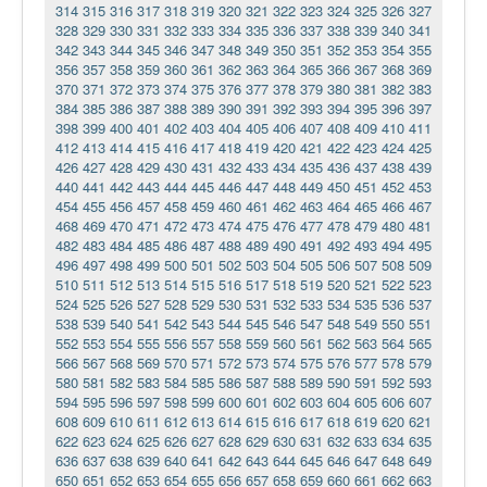
314
315
316
317
318
319
320
321
322
323
324
325
326
327
328
329
330
331
332
333
334
335
336
337
338
339
340
341
342
343
344
345
346
347
348
349
350
351
352
353
354
355
356
357
358
359
360
361
362
363
364
365
366
367
368
369
370
371
372
373
374
375
376
377
378
379
380
381
382
383
384
385
386
387
388
389
390
391
392
393
394
395
396
397
398
399
400
401
402
403
404
405
406
407
408
409
410
411
412
413
414
415
416
417
418
419
420
421
422
423
424
425
426
427
428
429
430
431
432
433
434
435
436
437
438
439
440
441
442
443
444
445
446
447
448
449
450
451
452
453
454
455
456
457
458
459
460
461
462
463
464
465
466
467
468
469
470
471
472
473
474
475
476
477
478
479
480
481
482
483
484
485
486
487
488
489
490
491
492
493
494
495
496
497
498
499
500
501
502
503
504
505
506
507
508
509
510
511
512
513
514
515
516
517
518
519
520
521
522
523
524
525
526
527
528
529
530
531
532
533
534
535
536
537
538
539
540
541
542
543
544
545
546
547
548
549
550
551
552
553
554
555
556
557
558
559
560
561
562
563
564
565
566
567
568
569
570
571
572
573
574
575
576
577
578
579
580
581
582
583
584
585
586
587
588
589
590
591
592
593
594
595
596
597
598
599
600
601
602
603
604
605
606
607
608
609
610
611
612
613
614
615
616
617
618
619
620
621
622
623
624
625
626
627
628
629
630
631
632
633
634
635
636
637
638
639
640
641
642
643
644
645
646
647
648
649
650
651
652
653
654
655
656
657
658
659
660
661
662
663