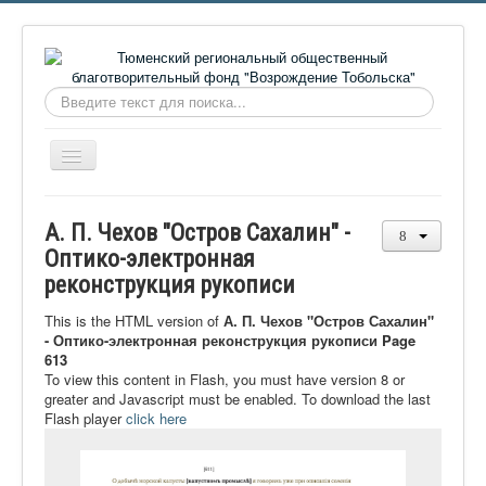
Искать...
Включить/
выключить
навигацию
Главная
А. П. Чехов "Остров Сахалин" -
О фонде
Оптико-электронная
реконструкция рукописи
Онлайн библиотека
Видеоматериалы
This is the HTML version of
А. П. Чехов "Остров Сахалин"
- Оптико-электронная реконструкция рукописи Page
Контакты
613
To view this content in Flash, you must have version 8 or
Сайт проекта Достоевский
greater and Javascript must be enabled. To download the last
Flash player
click here
Ермаковополе.рф