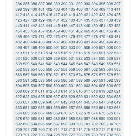
384
385
386
387
388
389
390
391
392
393
394
395
396
397
398
399
400
401
402
403
404
405
406
407
408
409
410
411
412
413
414
415
416
417
418
419
420
421
422
423
424
425
426
427
428
429
430
431
432
433
434
435
436
437
438
439
440
441
442
443
444
445
446
447
448
449
450
451
452
453
454
455
456
457
458
459
460
461
462
463
464
465
466
467
468
469
470
471
472
473
474
475
476
477
478
479
480
481
482
483
484
485
486
487
488
489
490
491
492
493
494
495
496
497
498
499
500
501
502
503
504
505
506
507
508
509
510
511
512
513
514
515
516
517
518
519
520
521
522
523
524
525
526
527
528
529
530
531
532
533
534
535
536
537
538
539
540
541
542
543
544
545
546
547
548
549
550
551
552
553
554
555
556
557
558
559
560
561
562
563
564
565
566
567
568
569
570
571
572
573
574
575
576
577
578
579
580
581
582
583
584
585
586
587
588
589
590
591
592
593
594
595
596
597
598
599
600
601
602
603
604
605
606
607
608
609
610
611
612
613
614
615
616
617
618
619
620
621
622
623
624
625
626
627
628
629
630
631
632
633
634
635
636
637
638
639
640
641
642
643
644
645
646
647
648
649
650
651
652
653
654
655
656
657
658
659
660
661
662
663
664
665
666
667
668
669
670
671
672
673
674
675
676
677
678
679
680
681
682
683
684
685
686
687
688
689
690
691
692
693
694
695
696
697
698
699
700
701
702
703
704
705
706
707
708
709
710
711
712
713
714
715
716
717
718
719
720
721
722
723
724
725
726
727
728
729
730
731
732
733