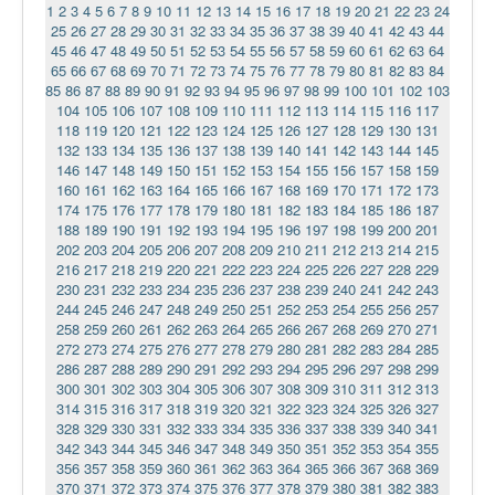
1
2
3
4
5
6
7
8
9
10
11
12
13
14
15
16
17
18
19
20
21
22
23
24
25
26
27
28
29
30
31
32
33
34
35
36
37
38
39
40
41
42
43
44
45
46
47
48
49
50
51
52
53
54
55
56
57
58
59
60
61
62
63
64
65
66
67
68
69
70
71
72
73
74
75
76
77
78
79
80
81
82
83
84
85
86
87
88
89
90
91
92
93
94
95
96
97
98
99
100
101
102
103
104
105
106
107
108
109
110
111
112
113
114
115
116
117
118
119
120
121
122
123
124
125
126
127
128
129
130
131
132
133
134
135
136
137
138
139
140
141
142
143
144
145
146
147
148
149
150
151
152
153
154
155
156
157
158
159
160
161
162
163
164
165
166
167
168
169
170
171
172
173
174
175
176
177
178
179
180
181
182
183
184
185
186
187
188
189
190
191
192
193
194
195
196
197
198
199
200
201
202
203
204
205
206
207
208
209
210
211
212
213
214
215
216
217
218
219
220
221
222
223
224
225
226
227
228
229
230
231
232
233
234
235
236
237
238
239
240
241
242
243
244
245
246
247
248
249
250
251
252
253
254
255
256
257
258
259
260
261
262
263
264
265
266
267
268
269
270
271
272
273
274
275
276
277
278
279
280
281
282
283
284
285
286
287
288
289
290
291
292
293
294
295
296
297
298
299
300
301
302
303
304
305
306
307
308
309
310
311
312
313
314
315
316
317
318
319
320
321
322
323
324
325
326
327
328
329
330
331
332
333
334
335
336
337
338
339
340
341
342
343
344
345
346
347
348
349
350
351
352
353
354
355
356
357
358
359
360
361
362
363
364
365
366
367
368
369
370
371
372
373
374
375
376
377
378
379
380
381
382
383