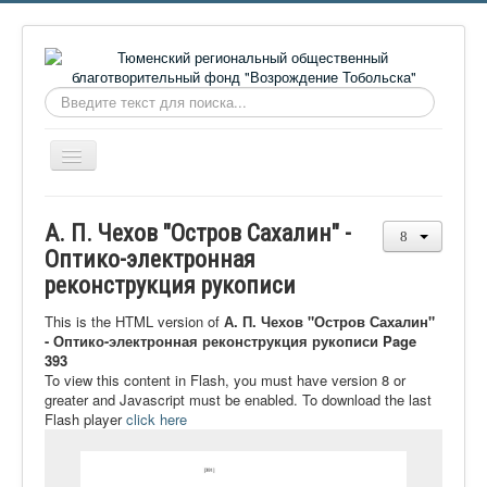
Искать...
Включить/
выключить
навигацию
Главная
А. П. Чехов "Остров Сахалин" -
О фонде
Оптико-электронная
реконструкция рукописи
Онлайн библиотека
Видеоматериалы
This is the HTML version of
А. П. Чехов "Остров Сахалин"
- Оптико-электронная реконструкция рукописи Page
Контакты
393
To view this content in Flash, you must have version 8 or
Сайт проекта Достоевский
greater and Javascript must be enabled. To download the last
Flash player
click here
Ермаковополе.рф