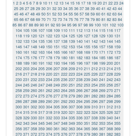
1
2
3
4
5
6
7
8
9
10
11
12
13
14
15
16
17
18
19
20
21
22
23
24
25
26
27
28
29
30
31
32
33
34
35
36
37
38
39
40
41
42
43
44
45
46
47
48
49
50
51
52
53
54
55
56
57
58
59
60
61
62
63
64
65
66
67
68
69
70
71
72
73
74
75
76
77
78
79
80
81
82
83
84
85
86
87
88
89
90
91
92
93
94
95
96
97
98
99
100
101
102
103
104
105
106
107
108
109
110
111
112
113
114
115
116
117
118
119
120
121
122
123
124
125
126
127
128
129
130
131
132
133
134
135
136
137
138
139
140
141
142
143
144
145
146
147
148
149
150
151
152
153
154
155
156
157
158
159
160
161
162
163
164
165
166
167
168
169
170
171
172
173
174
175
176
177
178
179
180
181
182
183
184
185
186
187
188
189
190
191
192
193
194
195
196
197
198
199
200
201
202
203
204
205
206
207
208
209
210
211
212
213
214
215
216
217
218
219
220
221
222
223
224
225
226
227
228
229
230
231
232
233
234
235
236
237
238
239
240
241
242
243
244
245
246
247
248
249
250
251
252
253
254
255
256
257
258
259
260
261
262
263
264
265
266
267
268
269
270
271
272
273
274
275
276
277
278
279
280
281
282
283
284
285
286
287
288
289
290
291
292
293
294
295
296
297
298
299
300
301
302
303
304
305
306
307
308
309
310
311
312
313
314
315
316
317
318
319
320
321
322
323
324
325
326
327
328
329
330
331
332
333
334
335
336
337
338
339
340
341
342
343
344
345
346
347
348
349
350
351
352
353
354
355
356
357
358
359
360
361
362
363
364
365
366
367
368
369
370
371
372
373
374
375
376
377
378
379
380
381
382
383