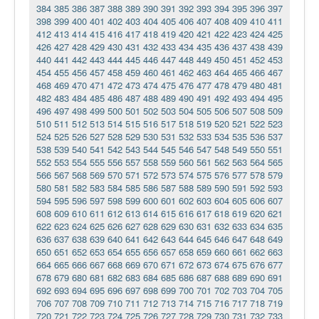
384
385
386
387
388
389
390
391
392
393
394
395
396
397
398
399
400
401
402
403
404
405
406
407
408
409
410
411
412
413
414
415
416
417
418
419
420
421
422
423
424
425
426
427
428
429
430
431
432
433
434
435
436
437
438
439
440
441
442
443
444
445
446
447
448
449
450
451
452
453
454
455
456
457
458
459
460
461
462
463
464
465
466
467
468
469
470
471
472
473
474
475
476
477
478
479
480
481
482
483
484
485
486
487
488
489
490
491
492
493
494
495
496
497
498
499
500
501
502
503
504
505
506
507
508
509
510
511
512
513
514
515
516
517
518
519
520
521
522
523
524
525
526
527
528
529
530
531
532
533
534
535
536
537
538
539
540
541
542
543
544
545
546
547
548
549
550
551
552
553
554
555
556
557
558
559
560
561
562
563
564
565
566
567
568
569
570
571
572
573
574
575
576
577
578
579
580
581
582
583
584
585
586
587
588
589
590
591
592
593
594
595
596
597
598
599
600
601
602
603
604
605
606
607
608
609
610
611
612
613
614
615
616
617
618
619
620
621
622
623
624
625
626
627
628
629
630
631
632
633
634
635
636
637
638
639
640
641
642
643
644
645
646
647
648
649
650
651
652
653
654
655
656
657
658
659
660
661
662
663
664
665
666
667
668
669
670
671
672
673
674
675
676
677
678
679
680
681
682
683
684
685
686
687
688
689
690
691
692
693
694
695
696
697
698
699
700
701
702
703
704
705
706
707
708
709
710
711
712
713
714
715
716
717
718
719
720
721
722
723
724
725
726
727
728
729
730
731
732
733