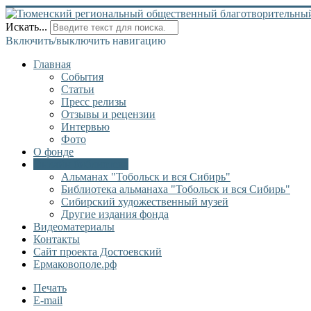
Искать...
Включить/выключить навигацию
Главная
События
Статьи
Пресс релизы
Отзывы и рецензии
Интервью
Фото
О фонде
Онлайн библиотека
Альманах "Тобольск и вся Сибирь"
Библиотека альманаха "Тобольск и вся Сибирь"
Сибирский художественный музей
Другие издания фонда
Видеоматериалы
Контакты
Сайт проекта Достоевский
Ермаковополе.рф
Печать
E-mail