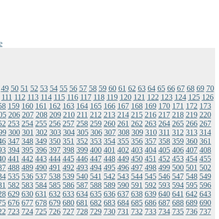
e
49
50
51
52
53
54
55
56
57
58
59
60
61
62
63
64
65
66
67
68
69
70
111
112
113
114
115
116
117
118
119
120
121
122
123
124
125
126
58
159
160
161
162
163
164
165
166
167
168
169
170
171
172
173
05
206
207
208
209
210
211
212
213
214
215
216
217
218
219
220
52
253
254
255
256
257
258
259
260
261
262
263
264
265
266
267
99
300
301
302
303
304
305
306
307
308
309
310
311
312
313
314
46
347
348
349
350
351
352
353
354
355
356
357
358
359
360
361
93
394
395
396
397
398
399
400
401
402
403
404
405
406
407
408
40
441
442
443
444
445
446
447
448
449
450
451
452
453
454
455
87
488
489
490
491
492
493
494
495
496
497
498
499
500
501
502
34
535
536
537
538
539
540
541
542
543
544
545
546
547
548
549
81
582
583
584
585
586
587
588
589
590
591
592
593
594
595
596
28
629
630
631
632
633
634
635
636
637
638
639
640
641
642
643
75
676
677
678
679
680
681
682
683
684
685
686
687
688
689
690
22
723
724
725
726
727
728
729
730
731
732
733
734
735
736
737