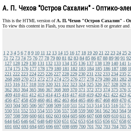
А. П. Чехов "Остров Сахалин" - Оптико-эл
This is the HTML version of
А. П. Чехов "Остров Сахалин" - О
To view this content in Flash, you must have version 8 or greater and
1
2
3
4
5
6
7
8
9
10
11
12
13
14
15
16
17
18
19
20
21
22
23
24
25
2
71
72
73
74
75
76
77
78
79
80
81
82
83
84
85
86
87
88
89
90
91
92
127
128
129
130
131
132
133
134
135
136
137
138
139
140
141
1
174
175
176
177
178
179
180
181
182
183
184
185
186
187
188
1
221
222
223
224
225
226
227
228
229
230
231
232
233
234
235
2
268
269
270
271
272
273
274
275
276
277
278
279
280
281
282
2
315
316
317
318
319
320
321
322
323
324
325
326
327
328
329
3
362
363
364
365
366
367
368
369
370
371
372
373
374
375
376
3
409
410
411
412
413
414
415
416
417
418
419
420
421
422
423
4
456
457
458
459
460
461
462
463
464
465
466
467
468
469
470
4
503
504
505
506
507
508
509
510
511
512
513
514
515
516
517
5
550
551
552
553
554
555
556
557
558
559
560
561
562
563
564
5
597
598
599
600
601
602
603
604
605
606
607
608
609
610
611
6
644
645
646
647
648
649
650
651
652
653
654
655
656
657
658
6
691
692
693
694
695
696
697
698
699
700
701
702
703
704
705
7