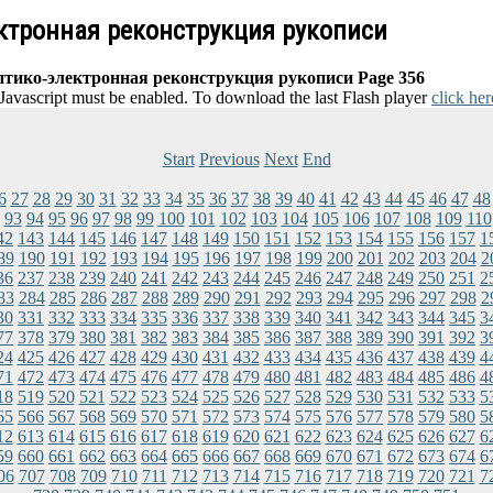
ектронная реконструкция рукописи
птико-электронная реконструкция рукописи Page 356
 Javascript must be enabled. To download the last Flash player
click her
Start
Previous
Next
End
6
27
28
29
30
31
32
33
34
35
36
37
38
39
40
41
42
43
44
45
46
47
48
93
94
95
96
97
98
99
100
101
102
103
104
105
106
107
108
109
110
42
143
144
145
146
147
148
149
150
151
152
153
154
155
156
157
1
89
190
191
192
193
194
195
196
197
198
199
200
201
202
203
204
2
36
237
238
239
240
241
242
243
244
245
246
247
248
249
250
251
2
83
284
285
286
287
288
289
290
291
292
293
294
295
296
297
298
2
30
331
332
333
334
335
336
337
338
339
340
341
342
343
344
345
3
77
378
379
380
381
382
383
384
385
386
387
388
389
390
391
392
3
24
425
426
427
428
429
430
431
432
433
434
435
436
437
438
439
4
71
472
473
474
475
476
477
478
479
480
481
482
483
484
485
486
4
18
519
520
521
522
523
524
525
526
527
528
529
530
531
532
533
5
65
566
567
568
569
570
571
572
573
574
575
576
577
578
579
580
5
12
613
614
615
616
617
618
619
620
621
622
623
624
625
626
627
6
59
660
661
662
663
664
665
666
667
668
669
670
671
672
673
674
6
06
707
708
709
710
711
712
713
714
715
716
717
718
719
720
721
7