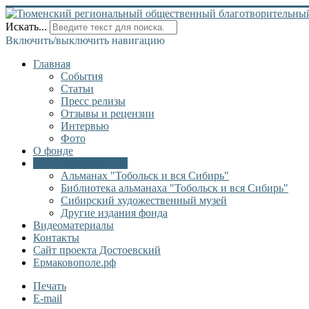
Искать...
Включить/выключить навигацию
Главная
События
Статьи
Пресс релизы
Отзывы и рецензии
Интервью
Фото
О фонде
Онлайн библиотека
Альманах "Тобольск и вся Сибирь"
Библиотека альманаха "Тобольск и вся Сибирь"
Сибирский художественный музей
Другие издания фонда
Видеоматериалы
Контакты
Сайт проекта Достоевский
Ермаковополе.рф
Печать
E-mail