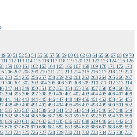
e
49
50
51
52
53
54
55
56
57
58
59
60
61
62
63
64
65
66
67
68
69
70
111
112
113
114
115
116
117
118
119
120
121
122
123
124
125
126
58
159
160
161
162
163
164
165
166
167
168
169
170
171
172
173
05
206
207
208
209
210
211
212
213
214
215
216
217
218
219
220
52
253
254
255
256
257
258
259
260
261
262
263
264
265
266
267
99
300
301
302
303
304
305
306
307
308
309
310
311
312
313
314
46
347
348
349
350
351
352
353
354
355
356
357
358
359
360
361
93
394
395
396
397
398
399
400
401
402
403
404
405
406
407
408
40
441
442
443
444
445
446
447
448
449
450
451
452
453
454
455
87
488
489
490
491
492
493
494
495
496
497
498
499
500
501
502
34
535
536
537
538
539
540
541
542
543
544
545
546
547
548
549
81
582
583
584
585
586
587
588
589
590
591
592
593
594
595
596
28
629
630
631
632
633
634
635
636
637
638
639
640
641
642
643
75
676
677
678
679
680
681
682
683
684
685
686
687
688
689
690
22
723
724
725
726
727
728
729
730
731
732
733
734
735
736
737