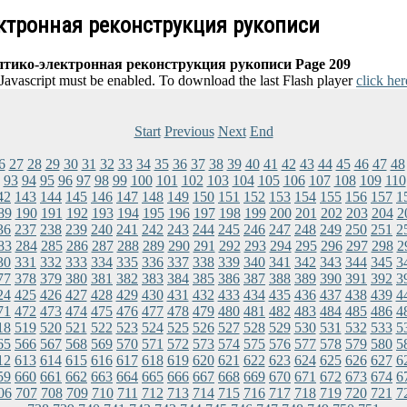
ектронная реконструкция рукописи
птико-электронная реконструкция рукописи Page 209
 Javascript must be enabled. To download the last Flash player
click her
Start
Previous
Next
End
6
27
28
29
30
31
32
33
34
35
36
37
38
39
40
41
42
43
44
45
46
47
48
93
94
95
96
97
98
99
100
101
102
103
104
105
106
107
108
109
110
42
143
144
145
146
147
148
149
150
151
152
153
154
155
156
157
1
89
190
191
192
193
194
195
196
197
198
199
200
201
202
203
204
2
36
237
238
239
240
241
242
243
244
245
246
247
248
249
250
251
2
83
284
285
286
287
288
289
290
291
292
293
294
295
296
297
298
2
30
331
332
333
334
335
336
337
338
339
340
341
342
343
344
345
3
77
378
379
380
381
382
383
384
385
386
387
388
389
390
391
392
3
24
425
426
427
428
429
430
431
432
433
434
435
436
437
438
439
4
71
472
473
474
475
476
477
478
479
480
481
482
483
484
485
486
4
18
519
520
521
522
523
524
525
526
527
528
529
530
531
532
533
5
65
566
567
568
569
570
571
572
573
574
575
576
577
578
579
580
5
12
613
614
615
616
617
618
619
620
621
622
623
624
625
626
627
6
59
660
661
662
663
664
665
666
667
668
669
670
671
672
673
674
6
06
707
708
709
710
711
712
713
714
715
716
717
718
719
720
721
7