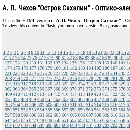
А. П. Чехов "Остров Сахалин" - Оптико-эл
This is the HTML version of
А. П. Чехов "Остров Сахалин" - О
To view this content in Flash, you must have version 8 or greater and
1
2
3
4
5
6
7
8
9
10
11
12
13
14
15
16
17
18
19
20
21
22
23
24
25
2
71
72
73
74
75
76
77
78
79
80
81
82
83
84
85
86
87
88
89
90
91
92
127
128
129
130
131
132
133
134
135
136
137
138
139
140
141
1
174
175
176
177
178
179
180
181
182
183
184
185
186
187
188
1
221
222
223
224
225
226
227
228
229
230
231
232
233
234
235
2
268
269
270
271
272
273
274
275
276
277
278
279
280
281
282
2
315
316
317
318
319
320
321
322
323
324
325
326
327
328
329
3
362
363
364
365
366
367
368
369
370
371
372
373
374
375
376
3
409
410
411
412
413
414
415
416
417
418
419
420
421
422
423
4
456
457
458
459
460
461
462
463
464
465
466
467
468
469
470
4
503
504
505
506
507
508
509
510
511
512
513
514
515
516
517
5
550
551
552
553
554
555
556
557
558
559
560
561
562
563
564
5
597
598
599
600
601
602
603
604
605
606
607
608
609
610
611
6
644
645
646
647
648
649
650
651
652
653
654
655
656
657
658
6
691
692
693
694
695
696
697
698
699
700
701
702
703
704
705
7