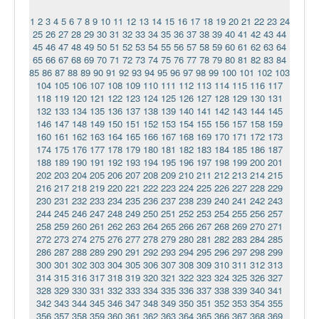
1
2
3
4
5
6
7
8
9
10
11
12
13
14
15
16
17
18
19
20
21
22
23
24
25
26
27
28
29
30
31
32
33
34
35
36
37
38
39
40
41
42
43
44
45
46
47
48
49
50
51
52
53
54
55
56
57
58
59
60
61
62
63
64
65
66
67
68
69
70
71
72
73
74
75
76
77
78
79
80
81
82
83
84
85
86
87
88
89
90
91
92
93
94
95
96
97
98
99
100
101
102
103
104
105
106
107
108
109
110
111
112
113
114
115
116
117
118
119
120
121
122
123
124
125
126
127
128
129
130
131
132
133
134
135
136
137
138
139
140
141
142
143
144
145
146
147
148
149
150
151
152
153
154
155
156
157
158
159
160
161
162
163
164
165
166
167
168
169
170
171
172
173
174
175
176
177
178
179
180
181
182
183
184
185
186
187
188
189
190
191
192
193
194
195
196
197
198
199
200
201
202
203
204
205
206
207
208
209
210
211
212
213
214
215
216
217
218
219
220
221
222
223
224
225
226
227
228
229
230
231
232
233
234
235
236
237
238
239
240
241
242
243
244
245
246
247
248
249
250
251
252
253
254
255
256
257
258
259
260
261
262
263
264
265
266
267
268
269
270
271
272
273
274
275
276
277
278
279
280
281
282
283
284
285
286
287
288
289
290
291
292
293
294
295
296
297
298
299
300
301
302
303
304
305
306
307
308
309
310
311
312
313
314
315
316
317
318
319
320
321
322
323
324
325
326
327
328
329
330
331
332
333
334
335
336
337
338
339
340
341
342
343
344
345
346
347
348
349
350
351
352
353
354
355
356
357
358
359
360
361
362
363
364
365
366
367
368
369