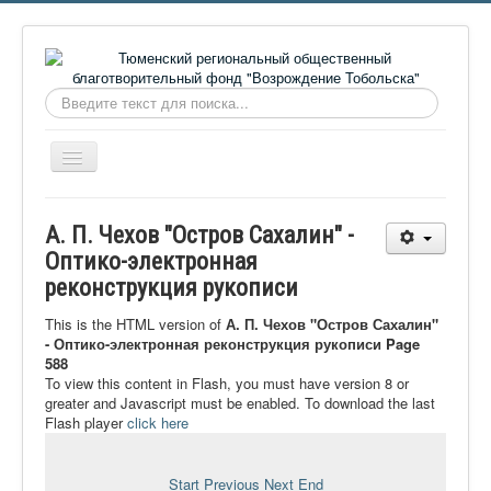
Искать...
Включить/
выключить
навигацию
Главная
А. П. Чехов "Остров Сахалин" -
О фонде
Оптико-электронная
реконструкция рукописи
Онлайн библиотека
Видеоматериалы
This is the HTML version of
А. П. Чехов "Остров Сахалин"
- Оптико-электронная реконструкция рукописи Page
Контакты
588
To view this content in Flash, you must have version 8 or
Сайт проекта Достоевский
greater and Javascript must be enabled. To download the last
Flash player
click here
Ермаковополе.рф
Start
Previous
Next
End