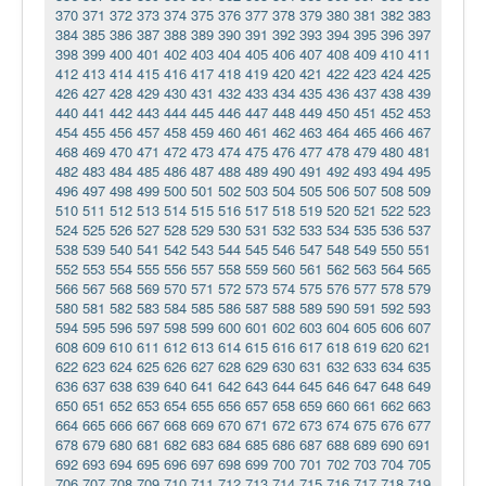
370
371
372
373
374
375
376
377
378
379
380
381
382
383
384
385
386
387
388
389
390
391
392
393
394
395
396
397
398
399
400
401
402
403
404
405
406
407
408
409
410
411
412
413
414
415
416
417
418
419
420
421
422
423
424
425
426
427
428
429
430
431
432
433
434
435
436
437
438
439
440
441
442
443
444
445
446
447
448
449
450
451
452
453
454
455
456
457
458
459
460
461
462
463
464
465
466
467
468
469
470
471
472
473
474
475
476
477
478
479
480
481
482
483
484
485
486
487
488
489
490
491
492
493
494
495
496
497
498
499
500
501
502
503
504
505
506
507
508
509
510
511
512
513
514
515
516
517
518
519
520
521
522
523
524
525
526
527
528
529
530
531
532
533
534
535
536
537
538
539
540
541
542
543
544
545
546
547
548
549
550
551
552
553
554
555
556
557
558
559
560
561
562
563
564
565
566
567
568
569
570
571
572
573
574
575
576
577
578
579
580
581
582
583
584
585
586
587
588
589
590
591
592
593
594
595
596
597
598
599
600
601
602
603
604
605
606
607
608
609
610
611
612
613
614
615
616
617
618
619
620
621
622
623
624
625
626
627
628
629
630
631
632
633
634
635
636
637
638
639
640
641
642
643
644
645
646
647
648
649
650
651
652
653
654
655
656
657
658
659
660
661
662
663
664
665
666
667
668
669
670
671
672
673
674
675
676
677
678
679
680
681
682
683
684
685
686
687
688
689
690
691
692
693
694
695
696
697
698
699
700
701
702
703
704
705
706
707
708
709
710
711
712
713
714
715
716
717
718
719