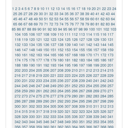
1
2
3
4
5
6
7
8
9
10
11
12
13
14
15
16
17
18
19
20
21
22
23
24
25
26
27
28
29
30
31
32
33
34
35
36
37
38
39
40
41
42
43
44
45
46
47
48
49
50
51
52
53
54
55
56
57
58
59
60
61
62
63
64
65
66
67
68
69
70
71
72
73
74
75
76
77
78
79
80
81
82
83
84
85
86
87
88
89
90
91
92
93
94
95
96
97
98
99
100
101
102
103
104
105
106
107
108
109
110
111
112
113
114
115
116
117
118
119
120
121
122
123
124
125
126
127
128
129
130
131
132
133
134
135
136
137
138
139
140
141
142
143
144
145
146
147
148
149
150
151
152
153
154
155
156
157
158
159
160
161
162
163
164
165
166
167
168
169
170
171
172
173
174
175
176
177
178
179
180
181
182
183
184
185
186
187
188
189
190
191
192
193
194
195
196
197
198
199
200
201
202
203
204
205
206
207
208
209
210
211
212
213
214
215
216
217
218
219
220
221
222
223
224
225
226
227
228
229
230
231
232
233
234
235
236
237
238
239
240
241
242
243
244
245
246
247
248
249
250
251
252
253
254
255
256
257
258
259
260
261
262
263
264
265
266
267
268
269
270
271
272
273
274
275
276
277
278
279
280
281
282
283
284
285
286
287
288
289
290
291
292
293
294
295
296
297
298
299
300
301
302
303
304
305
306
307
308
309
310
311
312
313
314
315
316
317
318
319
320
321
322
323
324
325
326
327
328
329
330
331
332
333
334
335
336
337
338
339
340
341
342
343
344
345
346
347
348
349
350
351
352
353
354
355
356
357
358
359
360
361
362
363
364
365
366
367
368
369