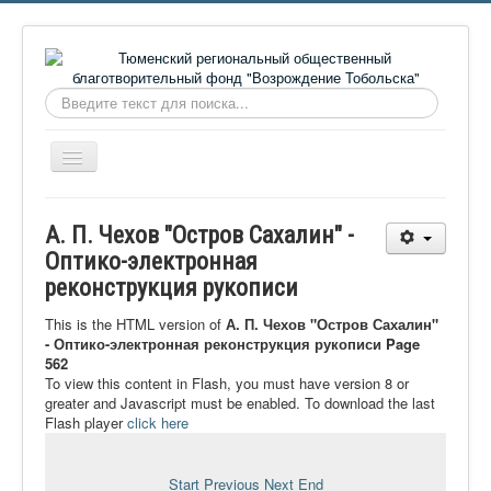
Искать...
Включить/
выключить
навигацию
Главная
А. П. Чехов "Остров Сахалин" -
О фонде
Оптико-электронная
реконструкция рукописи
Онлайн библиотека
Видеоматериалы
This is the HTML version of
А. П. Чехов "Остров Сахалин"
- Оптико-электронная реконструкция рукописи Page
Контакты
562
To view this content in Flash, you must have version 8 or
Сайт проекта Достоевский
greater and Javascript must be enabled. To download the last
Flash player
click here
Ермаковополе.рф
Start
Previous
Next
End