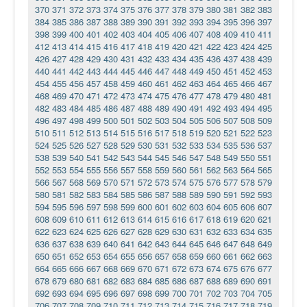
370
371
372
373
374
375
376
377
378
379
380
381
382
383
384
385
386
387
388
389
390
391
392
393
394
395
396
397
398
399
400
401
402
403
404
405
406
407
408
409
410
411
412
413
414
415
416
417
418
419
420
421
422
423
424
425
426
427
428
429
430
431
432
433
434
435
436
437
438
439
440
441
442
443
444
445
446
447
448
449
450
451
452
453
454
455
456
457
458
459
460
461
462
463
464
465
466
467
468
469
470
471
472
473
474
475
476
477
478
479
480
481
482
483
484
485
486
487
488
489
490
491
492
493
494
495
496
497
498
499
500
501
502
503
504
505
506
507
508
509
510
511
512
513
514
515
516
517
518
519
520
521
522
523
524
525
526
527
528
529
530
531
532
533
534
535
536
537
538
539
540
541
542
543
544
545
546
547
548
549
550
551
552
553
554
555
556
557
558
559
560
561
562
563
564
565
566
567
568
569
570
571
572
573
574
575
576
577
578
579
580
581
582
583
584
585
586
587
588
589
590
591
592
593
594
595
596
597
598
599
600
601
602
603
604
605
606
607
608
609
610
611
612
613
614
615
616
617
618
619
620
621
622
623
624
625
626
627
628
629
630
631
632
633
634
635
636
637
638
639
640
641
642
643
644
645
646
647
648
649
650
651
652
653
654
655
656
657
658
659
660
661
662
663
664
665
666
667
668
669
670
671
672
673
674
675
676
677
678
679
680
681
682
683
684
685
686
687
688
689
690
691
692
693
694
695
696
697
698
699
700
701
702
703
704
705
706
707
708
709
710
711
712
713
714
715
716
717
718
719