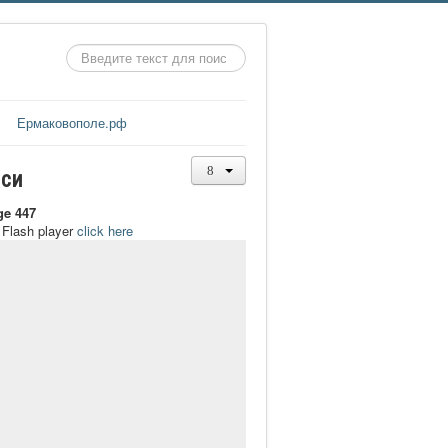
Искать...
Ермаковополе.рф
иси
ge 447
t Flash player
click here