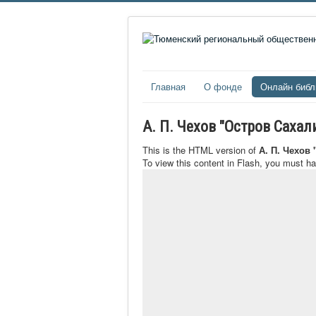
Главная
О фонде
Онлайн библ
А. П. Чехов "Остров Саха
This is the HTML version of
А. П. Чехов
To view this content in Flash, you must h