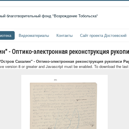
иотека
Видеоматериалы
Контакты
Сайт проекта Достоевский
лин" - Оптико-электронная реконструкция рукоп
 "Остров Сахалин" - Оптико-электронная реконструкция рукописи Pa
ave version 8 or greater and Javascript must be enabled. To download the las