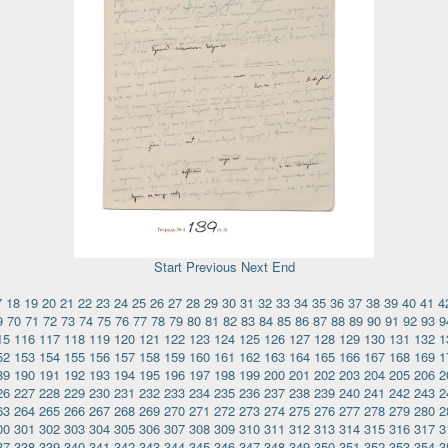
Start
Previous
Next
End
7
18
19
20
21
22
23
24
25
26
27
28
29
30
31
32
33
34
35
36
37
38
39
40
41
4
9
70
71
72
73
74
75
76
77
78
79
80
81
82
83
84
85
86
87
88
89
90
91
92
93
9
15
116
117
118
119
120
121
122
123
124
125
126
127
128
129
130
131
132
1
52
153
154
155
156
157
158
159
160
161
162
163
164
165
166
167
168
169
1
89
190
191
192
193
194
195
196
197
198
199
200
201
202
203
204
205
206
2
26
227
228
229
230
231
232
233
234
235
236
237
238
239
240
241
242
243
2
63
264
265
266
267
268
269
270
271
272
273
274
275
276
277
278
279
280
2
00
301
302
303
304
305
306
307
308
309
310
311
312
313
314
315
316
317
3
37
338
339
340
341
342
343
344
345
346
347
348
349
350
351
352
353
354
3