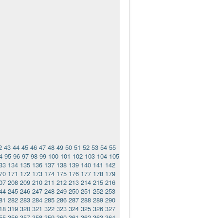
2
43
44
45
46
47
48
49
50
51
52
53
54
55
4
95
96
97
98
99
100
101
102
103
104
105
33
134
135
136
137
138
139
140
141
142
70
171
172
173
174
175
176
177
178
179
07
208
209
210
211
212
213
214
215
216
44
245
246
247
248
249
250
251
252
253
81
282
283
284
285
286
287
288
289
290
18
319
320
321
322
323
324
325
326
327
55
356
357
358
359
360
361
362
363
364