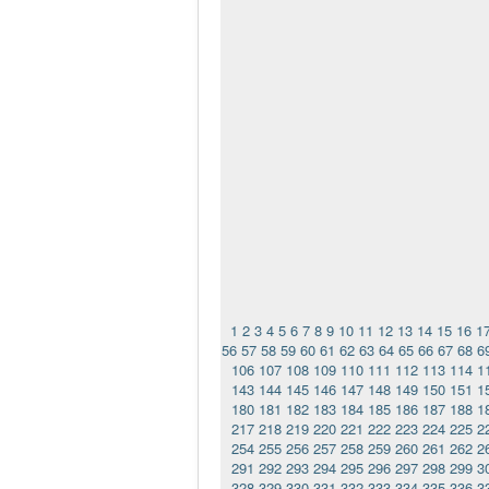
1
2
3
4
5
6
7
8
9
10
11
12
13
14
15
16
1
56
57
58
59
60
61
62
63
64
65
66
67
68
6
106
107
108
109
110
111
112
113
114
1
143
144
145
146
147
148
149
150
151
1
180
181
182
183
184
185
186
187
188
1
217
218
219
220
221
222
223
224
225
2
254
255
256
257
258
259
260
261
262
2
291
292
293
294
295
296
297
298
299
3
328
329
330
331
332
333
334
335
336
3