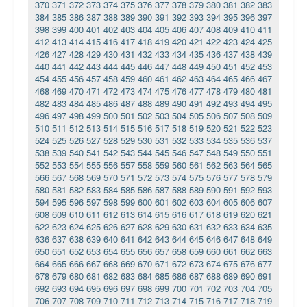
370
371
372
373
374
375
376
377
378
379
380
381
382
383
384
385
386
387
388
389
390
391
392
393
394
395
396
397
398
399
400
401
402
403
404
405
406
407
408
409
410
411
412
413
414
415
416
417
418
419
420
421
422
423
424
425
426
427
428
429
430
431
432
433
434
435
436
437
438
439
440
441
442
443
444
445
446
447
448
449
450
451
452
453
454
455
456
457
458
459
460
461
462
463
464
465
466
467
468
469
470
471
472
473
474
475
476
477
478
479
480
481
482
483
484
485
486
487
488
489
490
491
492
493
494
495
496
497
498
499
500
501
502
503
504
505
506
507
508
509
510
511
512
513
514
515
516
517
518
519
520
521
522
523
524
525
526
527
528
529
530
531
532
533
534
535
536
537
538
539
540
541
542
543
544
545
546
547
548
549
550
551
552
553
554
555
556
557
558
559
560
561
562
563
564
565
566
567
568
569
570
571
572
573
574
575
576
577
578
579
580
581
582
583
584
585
586
587
588
589
590
591
592
593
594
595
596
597
598
599
600
601
602
603
604
605
606
607
608
609
610
611
612
613
614
615
616
617
618
619
620
621
622
623
624
625
626
627
628
629
630
631
632
633
634
635
636
637
638
639
640
641
642
643
644
645
646
647
648
649
650
651
652
653
654
655
656
657
658
659
660
661
662
663
664
665
666
667
668
669
670
671
672
673
674
675
676
677
678
679
680
681
682
683
684
685
686
687
688
689
690
691
692
693
694
695
696
697
698
699
700
701
702
703
704
705
706
707
708
709
710
711
712
713
714
715
716
717
718
719