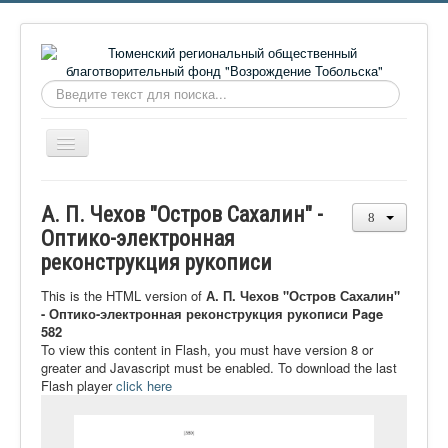
Искать...
Включить/
выключить
навигацию
Главная
А. П. Чехов "Остров Сахалин" -
О фонде
Оптико-электронная
реконструкция рукописи
Онлайн библиотека
Видеоматериалы
This is the HTML version of
А. П. Чехов "Остров Сахалин"
- Оптико-электронная реконструкция рукописи Page
Контакты
582
To view this content in Flash, you must have version 8 or
Сайт проекта Достоевский
greater and Javascript must be enabled. To download the last
Flash player
click here
Ермаковополе.рф