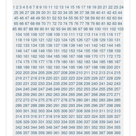
1
2
3
4
5
6
7
8
9
10
11
12
13
14
15
16
17
18
19
20
21
22
23
24
25
26
27
28
29
30
31
32
33
34
35
36
37
38
39
40
41
42
43
44
45
46
47
48
49
50
51
52
53
54
55
56
57
58
59
60
61
62
63
64
65
66
67
68
69
70
71
72
73
74
75
76
77
78
79
80
81
82
83
84
85
86
87
88
89
90
91
92
93
94
95
96
97
98
99
100
101
102
103
104
105
106
107
108
109
110
111
112
113
114
115
116
117
118
119
120
121
122
123
124
125
126
127
128
129
130
131
132
133
134
135
136
137
138
139
140
141
142
143
144
145
146
147
148
149
150
151
152
153
154
155
156
157
158
159
160
161
162
163
164
165
166
167
168
169
170
171
172
173
174
175
176
177
178
179
180
181
182
183
184
185
186
187
188
189
190
191
192
193
194
195
196
197
198
199
200
201
202
203
204
205
206
207
208
209
210
211
212
213
214
215
216
217
218
219
220
221
222
223
224
225
226
227
228
229
230
231
232
233
234
235
236
237
238
239
240
241
242
243
244
245
246
247
248
249
250
251
252
253
254
255
256
257
258
259
260
261
262
263
264
265
266
267
268
269
270
271
272
273
274
275
276
277
278
279
280
281
282
283
284
285
286
287
288
289
290
291
292
293
294
295
296
297
298
299
300
301
302
303
304
305
306
307
308
309
310
311
312
313
314
315
316
317
318
319
320
321
322
323
324
325
326
327
328
329
330
331
332
333
334
335
336
337
338
339
340
341
342
343
344
345
346
347
348
349
350
351
352
353
354
355
356
357
358
359
360
361
362
363
364
365
366
367
368
369