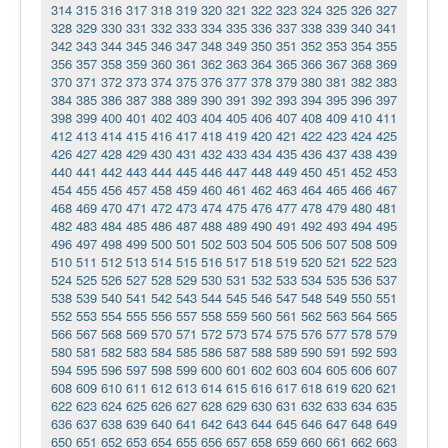
314
315
316
317
318
319
320
321
322
323
324
325
326
327
328
329
330
331
332
333
334
335
336
337
338
339
340
341
342
343
344
345
346
347
348
349
350
351
352
353
354
355
356
357
358
359
360
361
362
363
364
365
366
367
368
369
370
371
372
373
374
375
376
377
378
379
380
381
382
383
384
385
386
387
388
389
390
391
392
393
394
395
396
397
398
399
400
401
402
403
404
405
406
407
408
409
410
411
412
413
414
415
416
417
418
419
420
421
422
423
424
425
426
427
428
429
430
431
432
433
434
435
436
437
438
439
440
441
442
443
444
445
446
447
448
449
450
451
452
453
454
455
456
457
458
459
460
461
462
463
464
465
466
467
468
469
470
471
472
473
474
475
476
477
478
479
480
481
482
483
484
485
486
487
488
489
490
491
492
493
494
495
496
497
498
499
500
501
502
503
504
505
506
507
508
509
510
511
512
513
514
515
516
517
518
519
520
521
522
523
524
525
526
527
528
529
530
531
532
533
534
535
536
537
538
539
540
541
542
543
544
545
546
547
548
549
550
551
552
553
554
555
556
557
558
559
560
561
562
563
564
565
566
567
568
569
570
571
572
573
574
575
576
577
578
579
580
581
582
583
584
585
586
587
588
589
590
591
592
593
594
595
596
597
598
599
600
601
602
603
604
605
606
607
608
609
610
611
612
613
614
615
616
617
618
619
620
621
622
623
624
625
626
627
628
629
630
631
632
633
634
635
636
637
638
639
640
641
642
643
644
645
646
647
648
649
650
651
652
653
654
655
656
657
658
659
660
661
662
663