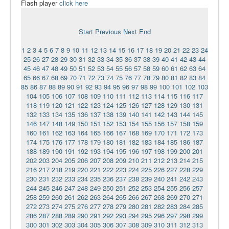
Flash player
click here
Ермаковополе.рф
Start
Previous
Next
End
1
2
3
4
5
6
7
8
9
10
11
12
13
14
15
16
17
18
19
20
21
22
23
24
25
26
27
28
29
30
31
32
33
34
35
36
37
38
39
40
41
42
43
44
45
46
47
48
49
50
51
52
53
54
55
56
57
58
59
60
61
62
63
64
65
66
67
68
69
70
71
72
73
74
75
76
77
78
79
80
81
82
83
84
85
86
87
88
89
90
91
92
93
94
95
96
97
98
99
100
101
102
103
104
105
106
107
108
109
110
111
112
113
114
115
116
117
118
119
120
121
122
123
124
125
126
127
128
129
130
131
132
133
134
135
136
137
138
139
140
141
142
143
144
145
146
147
148
149
150
151
152
153
154
155
156
157
158
159
160
161
162
163
164
165
166
167
168
169
170
171
172
173
174
175
176
177
178
179
180
181
182
183
184
185
186
187
188
189
190
191
192
193
194
195
196
197
198
199
200
201
202
203
204
205
206
207
208
209
210
211
212
213
214
215
216
217
218
219
220
221
222
223
224
225
226
227
228
229
230
231
232
233
234
235
236
237
238
239
240
241
242
243
244
245
246
247
248
249
250
251
252
253
254
255
256
257
258
259
260
261
262
263
264
265
266
267
268
269
270
271
272
273
274
275
276
277
278
279
280
281
282
283
284
285
286
287
288
289
290
291
292
293
294
295
296
297
298
299
300
301
302
303
304
305
306
307
308
309
310
311
312
313