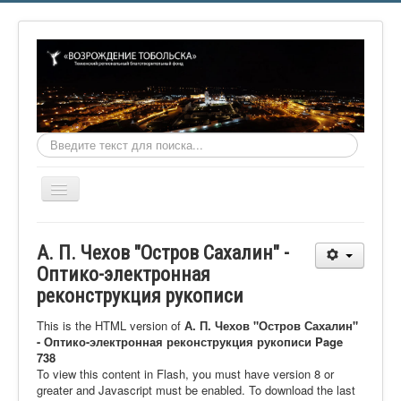
Искать...
Включить/
выключить
навигацию
Главная
А. П. Чехов "Остров Сахалин" -
О фонде
Оптико-электронная
реконструкция рукописи
Онлайн библиотека
Видеоматериалы
This is the HTML version of
А. П. Чехов "Остров Сахалин"
- Оптико-электронная реконструкция рукописи Page
Контакты
738
To view this content in Flash, you must have version 8 or
Сайт проекта Достоевский
greater and Javascript must be enabled. To download the last