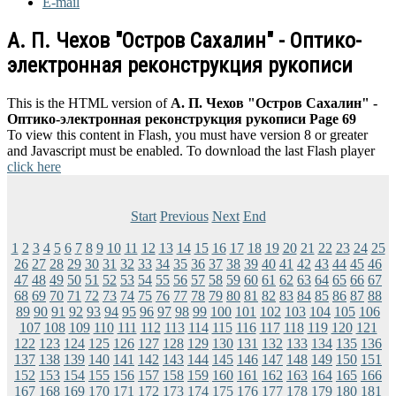
E-mail
А. П. Чехов "Остров Сахалин" - Оптико-
электронная реконструкция рукописи
This is the HTML version of
А. П. Чехов "Остров Сахалин" -
Оптико-электронная реконструкция рукописи Page 69
To view this content in Flash, you must have version 8 or greater
and Javascript must be enabled. To download the last Flash player
click here
Start
Previous
Next
End
1
2
3
4
5
6
7
8
9
10
11
12
13
14
15
16
17
18
19
20
21
22
23
24
25
26
27
28
29
30
31
32
33
34
35
36
37
38
39
40
41
42
43
44
45
46
47
48
49
50
51
52
53
54
55
56
57
58
59
60
61
62
63
64
65
66
67
68
69
70
71
72
73
74
75
76
77
78
79
80
81
82
83
84
85
86
87
88
89
90
91
92
93
94
95
96
97
98
99
100
101
102
103
104
105
106
107
108
109
110
111
112
113
114
115
116
117
118
119
120
121
122
123
124
125
126
127
128
129
130
131
132
133
134
135
136
137
138
139
140
141
142
143
144
145
146
147
148
149
150
151
152
153
154
155
156
157
158
159
160
161
162
163
164
165
166
167
168
169
170
171
172
173
174
175
176
177
178
179
180
181