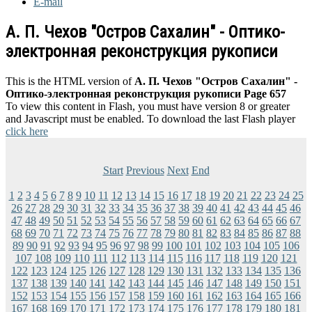
E-mail
А. П. Чехов "Остров Сахалин" - Оптико-
электронная реконструкция рукописи
This is the HTML version of
А. П. Чехов "Остров Сахалин" -
Оптико-электронная реконструкция рукописи Page 657
To view this content in Flash, you must have version 8 or greater
and Javascript must be enabled. To download the last Flash player
click here
Start
Previous
Next
End
1
2
3
4
5
6
7
8
9
10
11
12
13
14
15
16
17
18
19
20
21
22
23
24
25
26
27
28
29
30
31
32
33
34
35
36
37
38
39
40
41
42
43
44
45
46
47
48
49
50
51
52
53
54
55
56
57
58
59
60
61
62
63
64
65
66
67
68
69
70
71
72
73
74
75
76
77
78
79
80
81
82
83
84
85
86
87
88
89
90
91
92
93
94
95
96
97
98
99
100
101
102
103
104
105
106
107
108
109
110
111
112
113
114
115
116
117
118
119
120
121
122
123
124
125
126
127
128
129
130
131
132
133
134
135
136
137
138
139
140
141
142
143
144
145
146
147
148
149
150
151
152
153
154
155
156
157
158
159
160
161
162
163
164
165
166
167
168
169
170
171
172
173
174
175
176
177
178
179
180
181